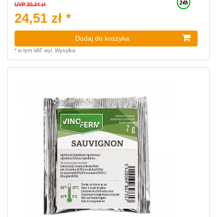
UVP 30,34 zł
24,51 zł *
Dodaj do koszyka
*
w tym VAT
wyl.
Wysylka