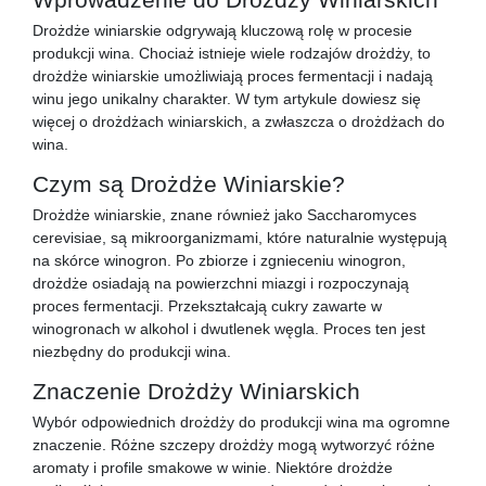
Drożdże winiarskie odgrywają kluczową rolę w procesie
produkcji wina. Chociaż istnieje wiele rodzajów drożdży, to
drożdże winiarskie umożliwiają proces fermentacji i nadają
winu jego unikalny charakter. W tym artykule dowiesz się
więcej o drożdżach winiarskich, a zwłaszcza o drożdżach do
wina.
Czym są Drożdże Winiarskie?
Drożdże winiarskie, znane również jako Saccharomyces
cerevisiae, są mikroorganizmami, które naturalnie występują
na skórce winogron. Po zbiorze i zgnieceniu winogron,
drożdże osiadają na powierzchni miazgi i rozpoczynają
proces fermentacji. Przekształcają cukry zawarte w
winogronach w alkohol i dwutlenek węgla. Proces ten jest
niezbędny do produkcji wina.
Znaczenie Drożdży Winiarskich
Wybór odpowiednich drożdży do produkcji wina ma ogromne
znaczenie. Różne szczepy drożdży mogą wytworzyć różne
aromaty i profile smakowe w winie. Niektóre drożdże