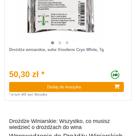
Drożdże winiarskie, suhe Vinoferm Cryo White, 7g
50,30 zł *
Dodaj do koszyka
*
w tym VAT
wyl.
Wysylka
Drożdże Winiarskie: Wszystko, co musisz
wiedzieć o drożdżach do wina
Wprowadzenie do Drożdży Winiarskich