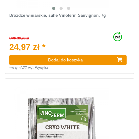
Drożdże winiarskie, suhe Vinoferm Sauvignon, 7g
UVP 30,93 zł
24,97 zł *
Dodaj do koszyka
*
w tym VAT
wyl.
Wysylka