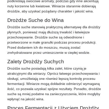
podkreślają owocowe aromaty, podczas gdy inne akcentują
nuty korzenne lub kwiatowe. Winiarze starannie dobierają
drożdże, aby uzyskać pożądany charakter i jakość wina.
Drożdże Suche do Wina
Drożdże suche stanowią praktyczną alternatywę dla drożdży
płynnych, ponieważ mają dłuższą trwałość i łatwiejsze
przechowywanie. Drożdże suche są odwodnione i
przetworzone w małe granulki podczas procesu produkcji.
Przed dodaniem ich do moszczu, muszą zostać
zrehydratowane przez umieszczenie w ciepłej wodzie.
Zalety Drożdży Suchych
Drożdże suche posiadają kilka zalet, które czynią je
atrakcyjnymi dla winiarzy. Oprócz łatwego przechowywania i
obsługi, umożliwiają one również lepszą kontrolę procesu
fermentacji. Winiarze mogą dokładnie odmierzyć wymaganą
ilość, co pozwala uzyskać spójne rezultaty. Ponadto, drożdże
suche są mniej podatne na zanieczyszczenia, które mogłyby
wpłynąć na jakość wina.
Proces Fermentacji z Użyciem Drożdży