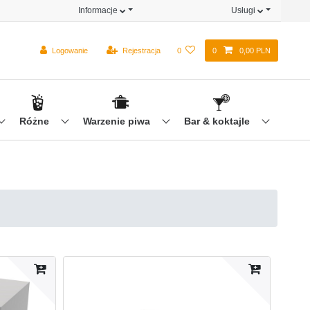
Informacje
Usługi
Logowanie
Rejestracja
0
0
0,00 PLN
Różne
Warzenie piwa
Bar & koktajle