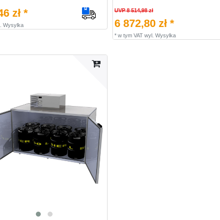
6 zł *
UVP 8 514,98 zł
6 872,80 zł *
.
Wysylka
*
w tym VAT
wyl.
Wysylka