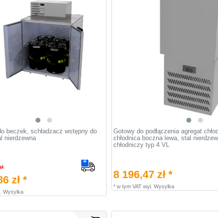
do beczek, schładzacz wstępny do
Gotowy do podłączenia agregat chłod
al nierdzewna
chłodnica boczna lewa, stal nierdze
chłodniczy typ 4 VL
zł
8 196,47 zł *
6 zł *
*
w tym VAT
wyl.
Wysylka
.
Wysylka