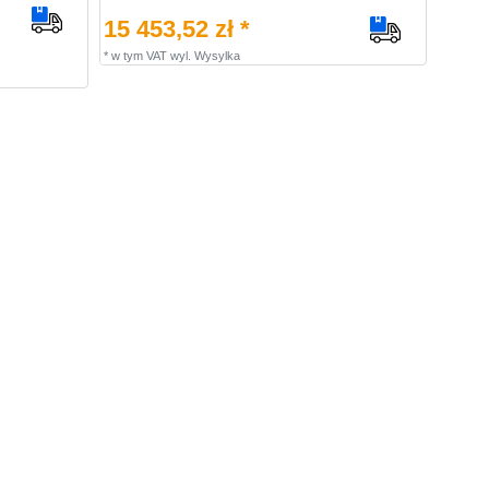
15 453,52 zł *
*
w tym VAT
wyl.
Wysylka