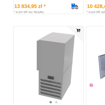
13 834,95 zł *
10 428,4
*
w tym VAT
wyl.
Wysylka
*
w tym VAT
wyl