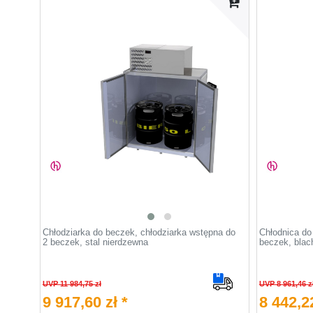
Chłodziarka do beczek, chłodziarka wstępna do
Chłodnica do
2 beczek, stal nierdzewna
beczek, blac
UVP 11 984,75 zł
UVP 8 961,46 z
9 917,60 zł *
8 442,22