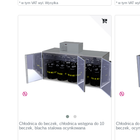
*
w tym VAT
wyl.
Wysylka
*
w tym VAT
wyl
Chłodnica do beczek, chłodnica wstępna do 10
Chłodnica do
beczek, blacha stalowa ocynkowana
beczek, ocyn