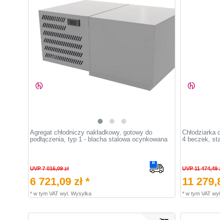
Agregat chłodniczy nakładkowy, gotowy do
Chłodziarka 
podłączenia, typ 1 - blacha stalowa ocynkowana
4 beczek, st
UVP 7 016,09 zł
UVP 11 474,49 
6 721,09 zł *
11 279,8
*
w tym VAT
wyl.
Wysylka
*
w tym VAT
wyl