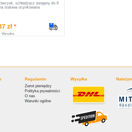
 beczek, schładzacz wstępny do 8
ha stalowa ocynkowana
7 zł *
.
Wysylka
o
Regulamin
Wysyłka
Należym
Zwrot pieniędzy
Polityka prywatności
O nas
Warunki ogólne