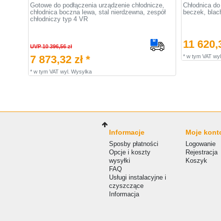
Gotowe do podłączenia urządzenie chłodnicze,
Chłodnica do
chłodnica boczna lewa, stal nierdzewna, zespół
beczek, blac
chłodniczy typ 4 VR
11 620,3
UVP 10 396,56 zł
7 873,32 zł *
*
w tym VAT
wyl
*
w tym VAT
wyl.
Wysylka
Informacje
Moje kont
Sposby płatności
Logowanie
Opcje i koszty
Rejestracja
wysyłki
Koszyk
FAQ
Usługi instalacyjne i
czyszczące
Informacja