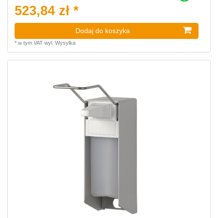
523,84 zł *
Dodaj do koszyka
*
w tym VAT
wyl.
Wysylka