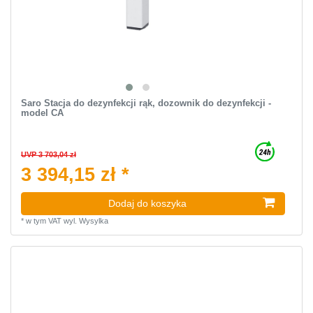
Saro Stacja do dezynfekcji rąk, dozownik do dezynfekcji -
model CA
UVP 3 703,04 zł
3 394,15 zł *
Dodaj do koszyka
*
w tym VAT
wyl.
Wysylka