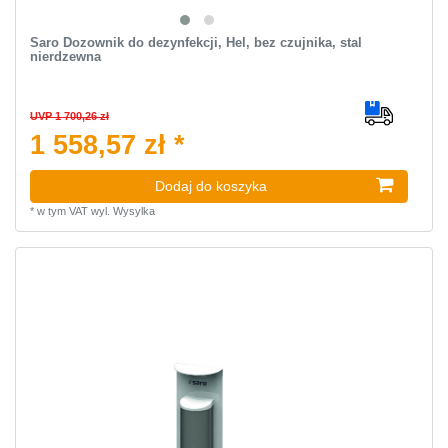
Saro Dozownik do dezynfekcji, Hel, bez czujnika, stal
nierdzewna
UVP 1 700,26 zł
1 558,57 zł *
Dodaj do koszyka
*
w tym VAT
wyl.
Wysylka