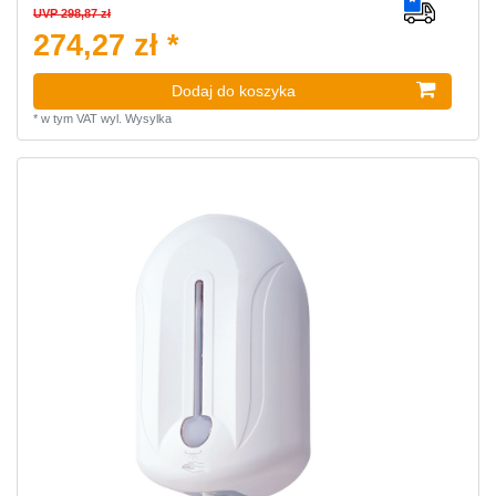
UVP 298,87 zł
274,27 zł *
Dodaj do koszyka
*
w tym VAT
wyl.
Wysylka