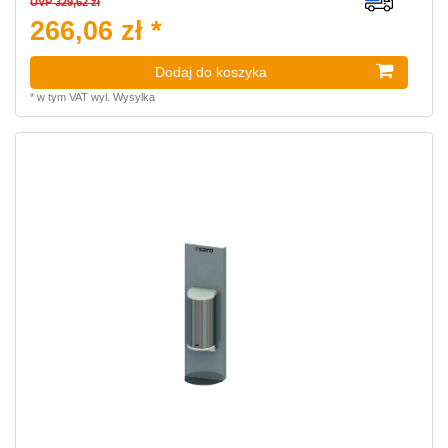
UVP 329,62 zł
266,06 zł *
Dodaj do koszyka
*
w tym VAT
wyl.
Wysylka