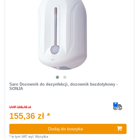
Saro Dozownik do dezynfekcji, dozownik bezdotykowy -
SONJA
UVP 169,48 zł
155,36 zł *
Dodaj do koszyka
*
w tym VAT
wyl.
Wysylka