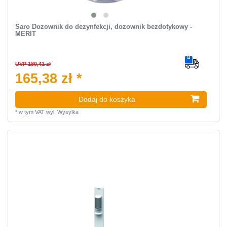
Saro Dozownik do dezynfekcji, dozownik bezdotykowy -
MERIT
UVP 180,41 zł
165,38 zł *
Dodaj do koszyka
*
w tym VAT
wyl.
Wysylka