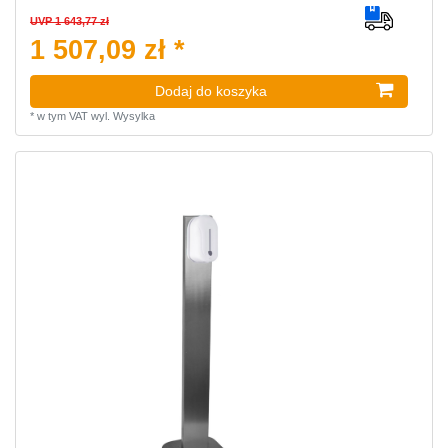
UVP 1 643,77 zł
1 507,09 zł *
Dodaj do koszyka
*
w tym VAT
wyl.
Wysylka