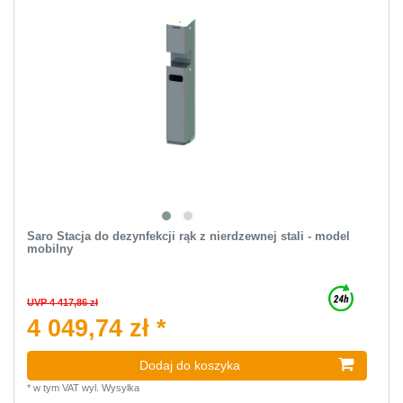
Saro Stacja do dezynfekcji rąk z nierdzewnej stali - model
mobilny
UVP 4 417,86 zł
4 049,74 zł *
Dodaj do koszyka
*
w tym VAT
wyl.
Wysylka