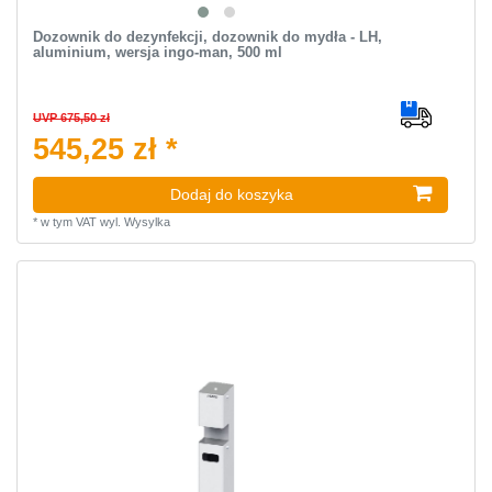
Dozownik do dezynfekcji, dozownik do mydła - LH,
aluminium, wersja ingo-man, 500 ml
UVP 675,50 zł
545,25 zł *
Dodaj do koszyka
*
w tym VAT
wyl.
Wysylka