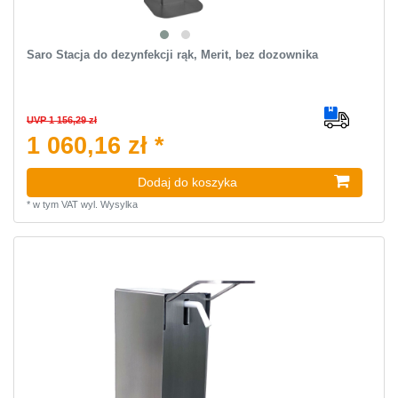
Saro Stacja do dezynfekcji rąk, Merit, bez dozownika
UVP 1 156,29 zł
1 060,16 zł *
Dodaj do koszyka
*
w tym VAT
wyl.
Wysylka