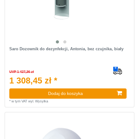
Saro Dozownik do dezynfekcji, Antonia, bez czujnika, biały
UVP 1 427,36 zł
1 308,45 zł *
Dodaj do koszyka
*
w tym VAT
wyl.
Wysylka