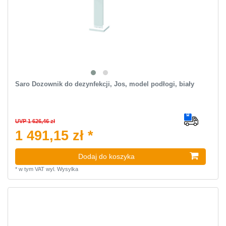
Saro Dozownik do dezynfekcji, Jos, model podłogi, biały
UVP 1 626,46 zł
1 491,15 zł *
Dodaj do koszyka
*
w tym VAT
wyl.
Wysylka