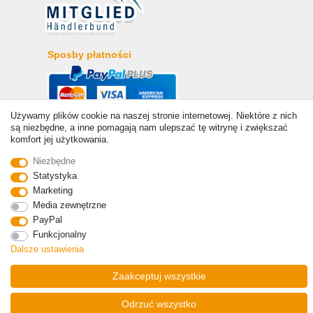
Sposby płatności
Używamy plików cookie na naszej stronie internetowej. Niektóre z nich
są niezbędne, a inne pomagają nam ulepszać tę witrynę i zwiększać
komfort jej użytkowania.
Niezbędne
Statystyka
Marketing
© Copyright 2026 | Wszelkie prawa zastrzezone. - Ceny
zawierają ustawę 19% VAT Ceny podstawowe zobacz szczegóły
Media zewnętrzne
artykułu | * Dotyczy dostaw do Polski!
PayPal
Funkcjonalny
Kontakt
Odstąp od umowy tutaj
Dalsze ustawienia
Zaakceptuj wszystkie
Odrzuć wszystko