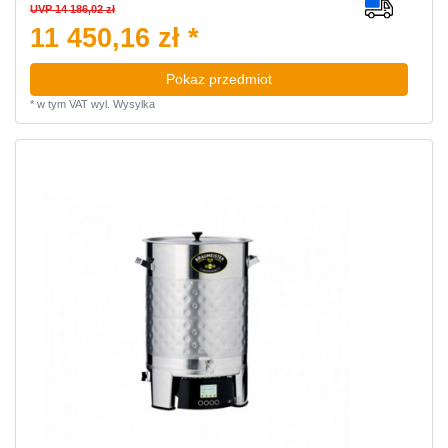
UVP 14 186,02 zł
11 450,16 zł *
Pokaz przedmiot
*
w tym VAT
wyl.
Wysylka