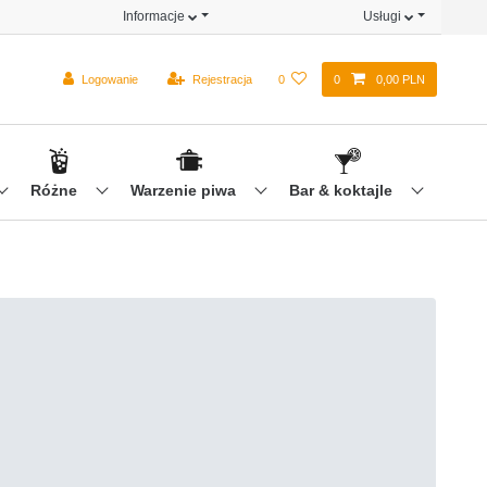
Informacje
Usługi
Logowanie
Rejestracja
0
0
0,00 PLN
Różne
Warzenie piwa
Bar & koktajle