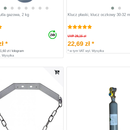
utla gazowa, 2 kg
Klucz płaski, klucz oczkowy 30-32 
UVP 29,15 zł
ł *
22,69 zł *
1,60 zł / kilogram
*
w tym VAT
wyl.
Wysylka
.
Wysylka