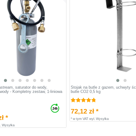
astream, saturator do wody,
Stojak na butle z gazem, uchwyty śc
wody - Kompletny zestaw, 1-liniowa
butle CO2 0,5 kg
72,12 zł *
ł *
*
w tym VAT
wyl.
Wysylka
.
Wysylka