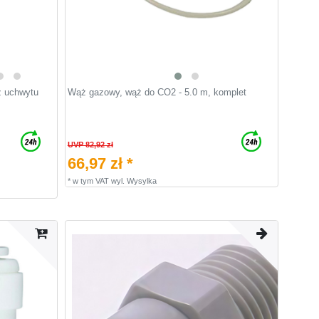
z uchwytu
Wąż gazowy, wąż do CO2 - 5.0 m, komplet
UVP 82,92 zł
66,97 zł *
*
w tym VAT
wyl.
Wysylka