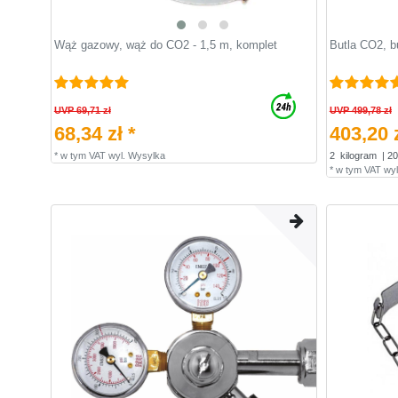
Wąż gazowy, wąż do CO2 - 1,5 m, komplet
Butla CO2, b
UVP 69,71 zł
UVP 499,78 zł
68,34 zł *
403,20 z
*
w tym VAT
wyl.
Wysylka
2
kilogram
| 20
*
w tym VAT
wyl