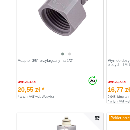
Adapter 3/8" przykręcany na 1/2"
Płyn do dezy
biocyd - TM 
UVP 25,47 zł
UVP 20,77 zł
20,55 zł *
16,77 zł
*
w tym VAT
wyl.
Wysylka
0.045
kilogram
*
w tym VAT
wyl
Pakiet prz