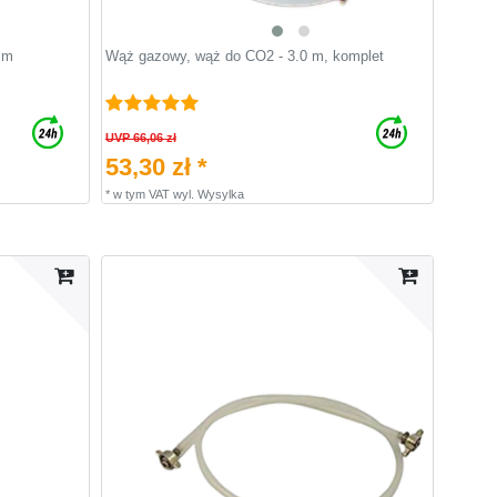
mm
Wąż gazowy, wąż do CO2 - 3.0 m, komplet
UVP 66,06 zł
53,30 zł *
*
w tym VAT
wyl.
Wysylka