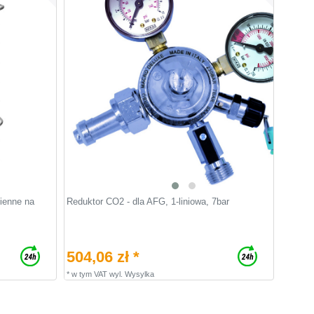
ienne na
Reduktor CO2 - dla AFG, 1-liniowa, 7bar
504,06 zł *
*
w tym VAT
wyl.
Wysylka