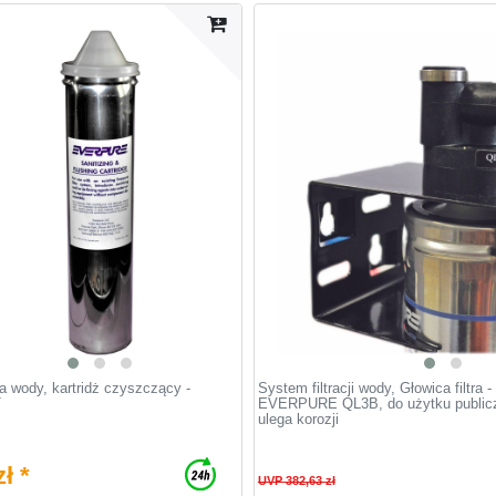
ra wody, kartridż czyszczący -
System filtracji wody, Głowica filtra -
T
EVERPURE QL3B, do użytku publicz
ulega korozji
ł *
UVP 382,63 zł