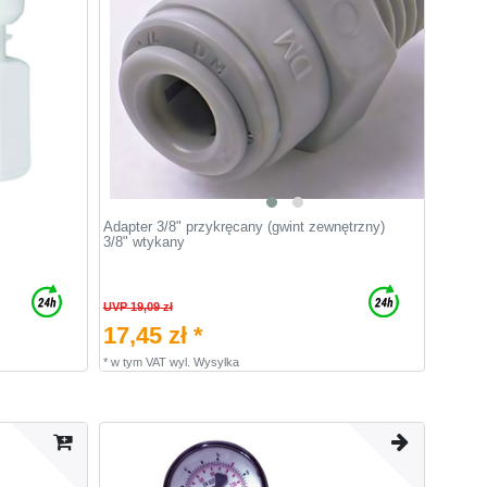
Adapter 3/8" przykręcany (gwint zewnętrzny)
3/8" wtykany
UVP 19,09 zł
17,45 zł *
*
w tym VAT
wyl.
Wysylka