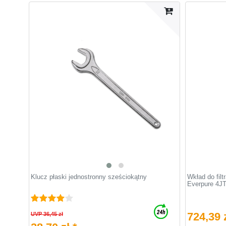
Klucz płaski jednostronny sześciokątny
Wkład do filt
Everpure 4J
724,39 z
UVP 36,45 zł