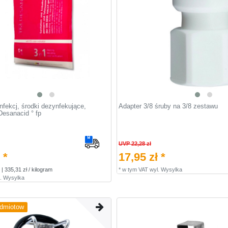
nfekcj, środki dezynfekujące,
Adapter 3/8 śruby na 3/8 zestawu
Desanacid ° fp
UVP 22,28 zł
 *
17,95 zł *
| 335,31 zł / kilogram
*
w tym VAT
wyl.
Wysylka
.
Wysylka
edmiotow