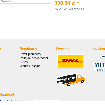
.
Wysylka
308,84 zł *
*
w tym VAT
wyl.
Wysylka
o
Regulamin
Wysyłka
Należym
Zwrot pieniędzy
Polityka prywatności
O nas
Warunki ogólne
łatności