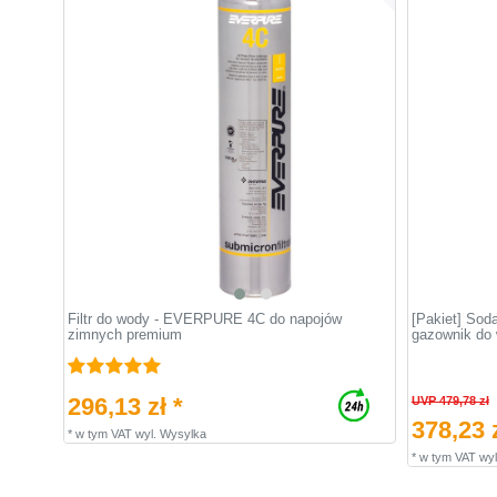
Filtr do wody - EVERPURE 4C do napojów
[Pakiet] Sod
zimnych premium
gazownik do 
296,13 zł *
UVP 479,78 zł
378,23 z
*
w tym VAT
wyl.
Wysylka
*
w tym VAT
wyl