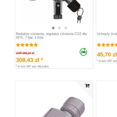
Reduktor ciśnienia, regulator ciśnienia CO2 dla
Uchwyty ście
AFG, 7 bar, 1-linia
45,70 zł
UVP 382,24 zł
308,43 zł *
*
w tym VAT
wyl
*
w tym VAT
wyl.
Wysylka