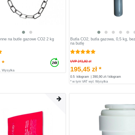
nne na butle gazowe CO2 2 kg
Butla CO2, butla gazowa, 0,5 kg, be
na butlę
 *
UVP 241,92 zł
195,45 zł *
.
Wysylka
0.5
kilogram
| 390,90 zł / kilogram
*
w tym VAT
wyl.
Wysylka