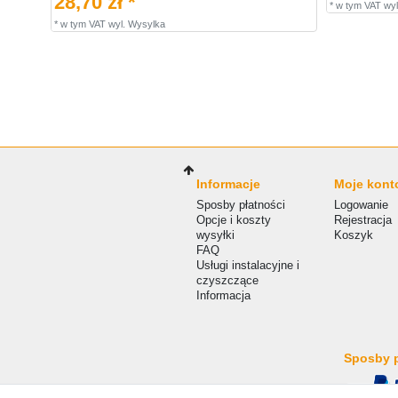
28,70 zł *
*
w tym VAT
wyl
*
w tym VAT
wyl.
Wysylka
Informacje
Moje kont
Sposby płatności
Logowanie
Opcje i koszty
Rejestracja
wysyłki
Koszyk
FAQ
Usługi instalacyjne i
czyszczące
Informacja
Sposby p