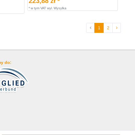
223,88 zł *
*
w tym VAT
wyl.
Wysylka
1
2
y do: