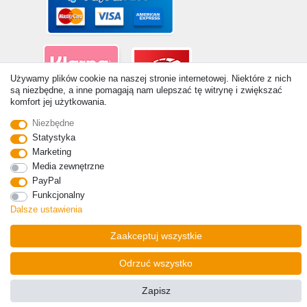
Używamy plików cookie na naszej stronie internetowej. Niektóre z nich
są niezbędne, a inne pomagają nam ulepszać tę witrynę i zwiększać
komfort jej użytkowania.
© Copyright 2026 | Wszelkie prawa zastrzezone. - Ceny
Niezbędne
zawierają ustawę 19% VAT Ceny podstawowe zobacz szczegóły
artykułu | * Dotyczy dostaw do Polski!
Statystyka
Marketing
Kontakt
Odstąp od umowy tutaj
Media zewnętrzne
PayPal
Funkcjonalny
Dalsze ustawienia
Zaakceptuj wszystkie
Odrzuć wszystko
Zapisz