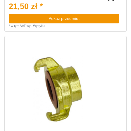
21,50 zł *
Pokaz przedmiot
*
w tym VAT
wyl.
Wysylka