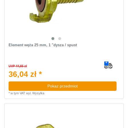
Element węża 25 mm, 1 "dysza / spust
UVP 44,65 zł
36,04 zł *
Pokaz przedmiot
*
w tym VAT
wyl.
Wysylka