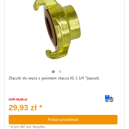
Złączki do węża z gwintem złącza IG 1 1/4 "(spust)
UVP 46,56 zł
29,93 zł *
Pokaz przedmiot
*
w tym VAT
wyl.
Wysylka