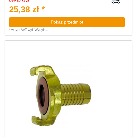
UVP 50,71 zł
25,38 zł *
Pokaz przedmiot
*
w tym VAT
wyl.
Wysylka