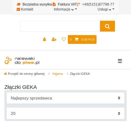
Bezpłatna wysyłka
Faktura VAT
+49(5151)87798-77
Kontakt
Informacje
Usługi
0
0,00 PLN
☰
Przejdź do strony głównej
Higiena
Złączki GEKA
Złączki GEKA