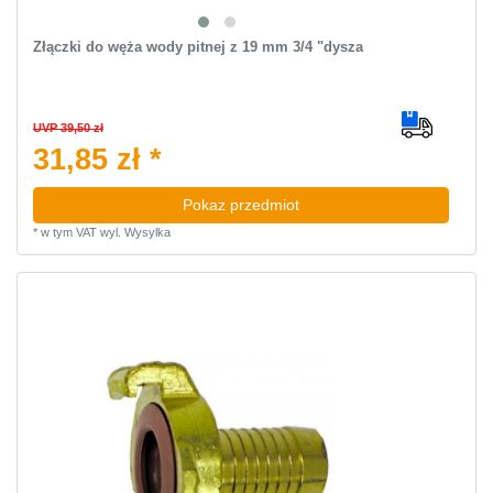
Złączki do węża wody pitnej z 19 mm 3/4 "dysza
UVP 39,50 zł
31,85 zł *
Pokaz przedmiot
*
w tym VAT
wyl.
Wysylka