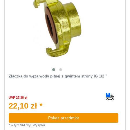
Złączka do węża wody pitnej z gwintem strony IG 1/2 "
UVP 27,38 zł
22,10 zł *
Pokaz przedmiot
*
w tym VAT
wyl.
Wysylka