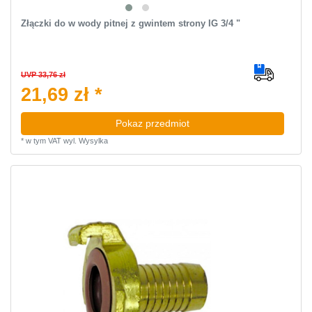
Złączki do w wody pitnej z gwintem strony IG 3/4 "
UVP 33,76 zł
21,69 zł *
Pokaz przedmiot
*
w tym VAT
wyl.
Wysylka