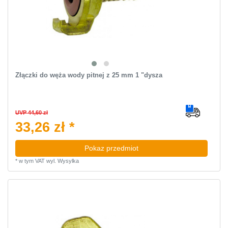
Złączki do węża wody pitnej z 25 mm 1 "dysza
UVP 44,60 zł
33,26 zł *
Pokaz przedmiot
*
w tym VAT
wyl.
Wysylka