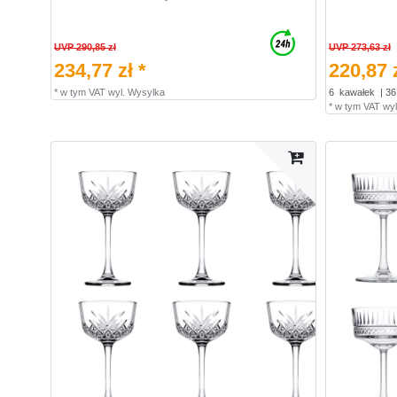
UVP 290,85 zł
UVP 273,63 zł
234,77 zł *
220,87 z
*
w tym VAT
wyl.
Wysylka
6
kawałek
| 36
*
w tym VAT
wyl