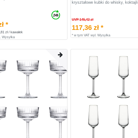
kryształowe kubki do whisky, koktajli 
UVP 145,42 zł
ł *
117,36 zł *
,81 zł / kawałek
*
w tym VAT
wyl.
Wysylka
.
Wysylka