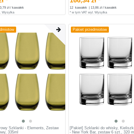
ł *
166,34 zł *
0,79 zł / kawałek
12
kawałek
| 13,86 zł / kawałek
.
Wysylka
*
w tym VAT
wyl.
Wysylka
edmiotow
Pakiet przedmiotow
orowy Szklanki - Elements, Zestaw
[Pakiet] Szklanki do whisky, Kieliszk
kowy, 335ml
- New York Bar, zestaw 6 szt., 320 m