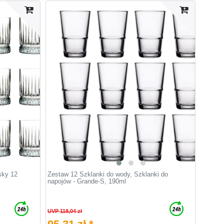
sky 12
Zestaw 12 Szklanki do wody, Szklanki do
napojów - Grande-S, 190ml
UVP 118,04 zł