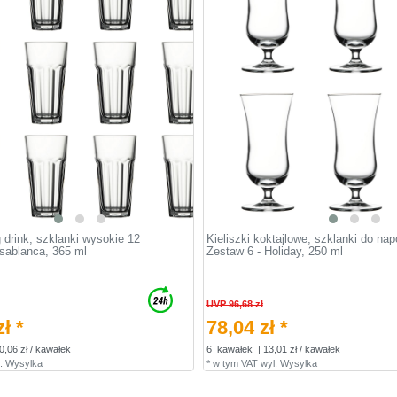
 drink, szklanki wysokie 12
Kieliszki koktajlowe, szklanki do na
sablanca, 365 ml
Zestaw 6 - Holiday, 250 ml
UVP 96,68 zł
ł *
78,04 zł *
0,06 zł / kawałek
6
kawałek
| 13,01 zł / kawałek
.
Wysylka
*
w tym VAT
wyl.
Wysylka