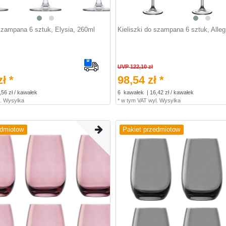
 szampana 6 sztuk, Elysia, 260ml
Kieliszki do szampana 6 sztuk, Alleg
UVP 122,10 zł
ł *
98,54 zł *
,56 zł / kawałek
6
kawałek
| 16,42 zł / kawałek
.
Wysylka
*
w tym VAT
wyl.
Wysylka
edmiotow
Pakiet przedmiotow