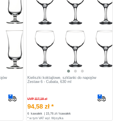
pojów
Kieliszki koktajlowe, szklanki do napojów
Zestaw 6 - Cubata, 630 ml
UVP 117,18 zł
94,58 zł *
6
kawałek
| 15,76 zł / kawałek
*
w tym VAT
wyl.
Wysylka