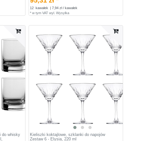
95,31 zł *
12
kawałek
| 7,94 zł / kawałek
*
w tym VAT
wyl.
Wysylka
i do whisky
Kieliszki koktajlowe, szklanki do napojów
l,
Zestaw 6 - Elysia, 220 ml