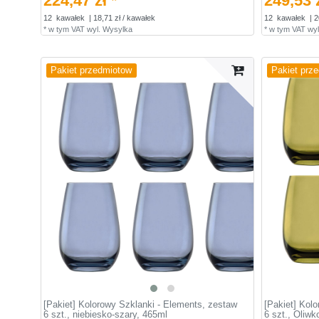
224,47 zł *
249,53 z
12
kawałek
| 18,71 zł / kawałek
12
kawałek
| 2
*
w tym VAT
wyl.
Wysylka
*
w tym VAT
wyl
Pakiet przedmiotow
Pakiet prz
[Pakiet] Kolorowy Szklanki - Elements, zestaw
[Pakiet] Kol
6 szt., niebiesko-szary, 465ml
6 szt., Oliw