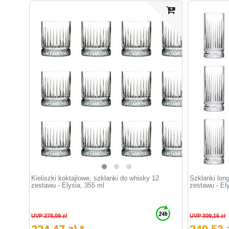
Kieliszki koktajlowe, szklanki do whisky 12
Szklanki long
zestawu - Elysia, 355 ml
zestawu - El
UVP 278,09 zł
UVP 309,16 zł