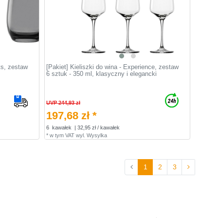
ts, zestaw
[Pakiet] Kieliszki do wina - Experience, zestaw
6 sztuk - 350 ml, klasyczny i elegancki
UVP 244,93 zł
197,68 zł *
6
kawałek
| 32,95 zł / kawałek
*
w tym VAT
wyl.
Wysylka
1
2
3