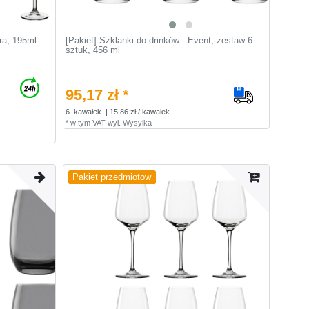
ra, 195ml
[Pakiet] Szklanki do drinków - Event, zestaw 6
sztuk, 456 ml
95,17 zł *
6
kawałek
| 15,86 zł / kawałek
*
w tym VAT
wyl.
Wysylka
Pakiet przedmiotow