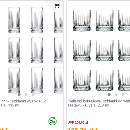
 drink, szklanki wysokie 12
Kieliszki koktajlowe, szklanki do whi
ysia, 445 ml
zestawu - Elysia, 210 ml
UVP 206,06 zł