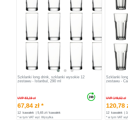
Szklanki long drink, szklanki wysokie 12
Szklanki long
zestawu - Istanbul, 290 ml
zestawu - Ca
UVP 83,19 zł
UVP 149,62 zł
67,84 zł *
120,78 z
12
kawałek
| 5,65 zł / kawałek
12
kawałek
| 1
*
w tym VAT
wyl.
Wysylka
*
w tym VAT
wyl