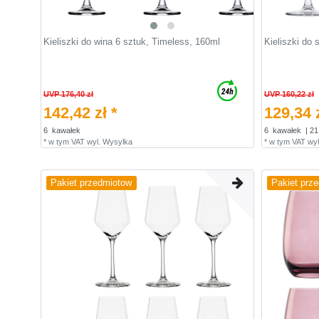
Kieliszki do wina 6 sztuk, Timeless, 160ml
Kieliszki do
UVP 176,40 zł
UVP 160,22 zł
142,42 zł *
129,34 z
6
kawałek
6
kawałek
| 21
*
w tym VAT
wyl.
Wysylka
*
w tym VAT
wyl
Pakiet przedmiotow
Pakiet prz