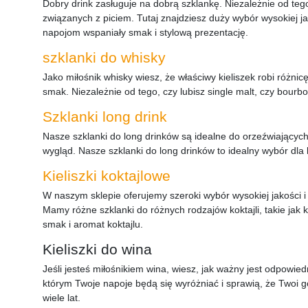
Dobry drink zasługuje na dobrą szklankę. Niezależnie od teg
związanych z piciem. Tutaj znajdziesz duży wybór wysokiej j
napojom wspaniały smak i stylową prezentację.
szklanki do whisky
Jako miłośnik whisky wiesz, że właściwy kieliszek robi różni
smak. Niezależnie od tego, czy lubisz single malt, czy bour
Szklanki long drink
Nasze szklanki do long drinków są idealne do orzeźwiających
wygląd. Nasze szklanki do long drinków to idealny wybór dla
Kieliszki koktajlowe
W naszym sklepie oferujemy szeroki wybór wysokiej jakości i n
Mamy różne szklanki do różnych rodzajów koktajli, takie jak kie
smak i aromat koktajlu.
Kieliszki do wina
Jeśli jesteś miłośnikiem wina, wiesz, jak ważny jest odpowied
którym Twoje napoje będą się wyróżniać i sprawią, że Twoi go
wiele lat.