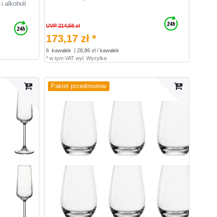
i alkoholi
UVP 214,58 zł
173,17 zł *
6
kawałek
| 28,86 zł / kawałek
*
w tym VAT
wyl.
Wysylka
Pakiet przedmiotow