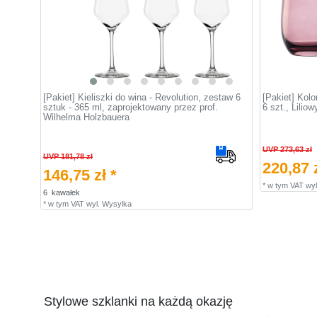
[Pakiet] Kieliszki do wina - Revolution, zestaw 6
[Pakiet] Kol
sztuk - 365 ml, zaprojektowany przez prof.
6 szt., Lilio
Wilhelma Holzbauera
UVP 273,63 zł
UVP 181,78 zł
220,87 z
146,75 zł *
*
w tym VAT
wyl
6
kawałek
*
w tym VAT
wyl.
Wysylka
Stylowe szklanki na każdą okazję