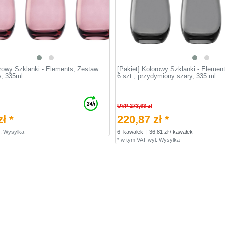
orowy Szklanki - Elements, Zestaw
[Pakiet] Kolorowy Szklanki - Elemen
wy, 335ml
6 szt., przydymiony szary, 335 ml
UVP 273,63 zł
ł *
220,87 zł *
.
Wysylka
6
kawałek
| 36,81 zł / kawałek
*
w tym VAT
wyl.
Wysylka