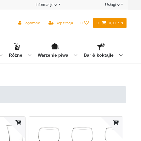
Informacje
Usługi
Logowanie
Rejestracja
0
0
0,00 PLN
Różne
Warzenie piwa
Bar & koktajle