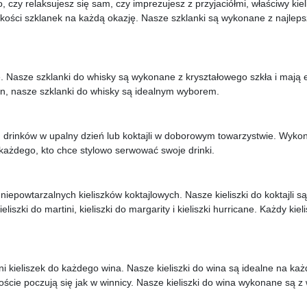
o, czy relaksujesz się sam, czy imprezujesz z przyjaciółmi, właściwy k
akości szklanek na każdą okazję. Nasze szklanki są wykonane z najleps
cę. Nasze szklanki do whisky są wykonane z kryształowego szkła i mają
bon, nasze szklanki do whisky są idealnym wyborem.
 drinków w upalny dzień lub koktajli w doborowym towarzystwie. Wykonan
 każdego, kto chce stylowo serwować swoje drinki.
iepowtarzalnych kieliszków koktajlowych. Nasze kieliszki do koktajli są
liszki do martini, kieliszki do margarity i kieliszki hurricane. Każdy kie
ni kieliszek do każdego wina. Nasze kieliszki do wina są idealne na każ
ście poczują się jak w winnicy. Nasze kieliszki do wina wykonane są z 