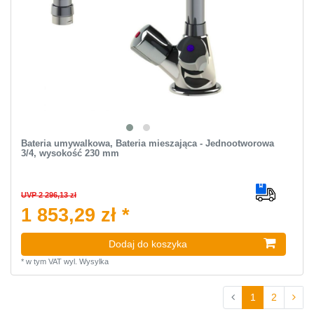
Bateria umywalkowa, Bateria mieszająca - Jednootworowa
3/4, wysokość 230 mm
UVP 2 296,13 zł
1 853,29 zł *
Dodaj do koszyka
*
w tym VAT
wyl.
Wysylka
1
2