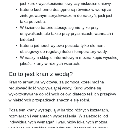
jest kurek wysokociśnieniowy czy niskociśnieniowy.
Baterie kuchenne dostępne są również w wersji ze
zintegrowanym spryskiwaczem do naczyń, jeśli jest
taka potrzeba.
W łazience baterie stosuje się nie tylko przy
umywalkach, ale także przy prysznicach, wannach i
bidetach.
Bateria jednouchwytowa posiada tylko element
obsługowy do regulacji ilości i temperatury wody.
W naszym sklepie internetowym można kupić wysokiej
jakości krany w różnych wzorach.
Co to jest kran z wodą?
Kran to armatura wylotowa, za pomocą której można
regulować ilość wypływającej wody. Kurki wodne są
wykorzystywane do różnych celów, dlatego też ich przepływ
w niektórych przypadkach znacznie się różni.
Poza tym krany występują w bardzo różnych kształtach,
rozmiarach i wariantach wyposażenia. W zależności od
indywidualnych wymagań i warunków lokalnych można
wybierać na przykład pomiędzy tzw. bateriami do wody