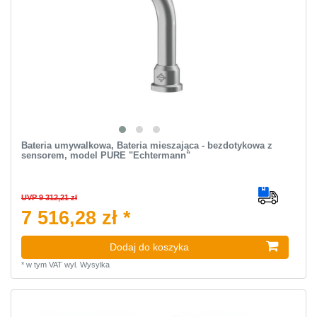
Bateria umywalkowa, Bateria mieszająca - bezdotykowa z
sensorem, model PURE "Echtermann"
UVP 9 312,21 zł
7 516,28 zł *
Dodaj do koszyka
*
w tym VAT
wyl.
Wysylka