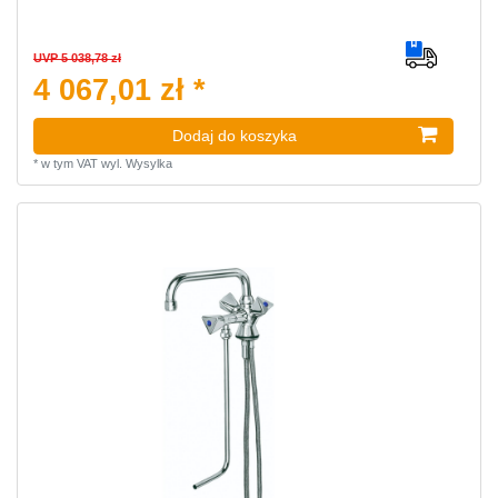
UVP 5 038,78 zł
4 067,01 zł *
Dodaj do koszyka
*
w tym VAT
wyl.
Wysylka