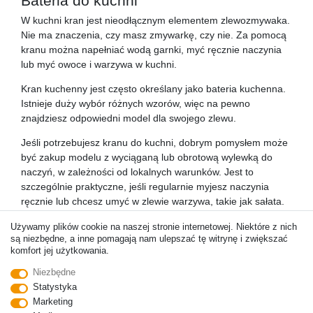
Bateria do kuchni
W kuchni kran jest nieodłącznym elementem zlewozmywaka.
Nie ma znaczenia, czy masz zmywarkę, czy nie. Za pomocą
kranu można napełniać wodą garnki, myć ręcznie naczynia
lub myć owoce i warzywa w kuchni.
Kran kuchenny jest często określany jako bateria kuchenna.
Istnieje duży wybór różnych wzorów, więc na pewno
znajdziesz odpowiedni model dla swojego zlewu.
Jeśli potrzebujesz kranu do kuchni, dobrym pomysłem może
być zakup modelu z wyciąganą lub obrotową wylewką do
naczyń, w zależności od lokalnych warunków. Jest to
szczególnie praktyczne, jeśli regularnie myjesz naczynia
ręcznie lub chcesz umyć w zlewie warzywa, takie jak sałata.
Bateria do łazienki
Używamy plików cookie na naszej stronie internetowej. Niektóre z nich
są niezbędne, a inne pomagają nam ulepszać tę witrynę i zwiększać
Podobnie jak w kuchni, kran jest oczywiście niezbędny
komfort jej użytkowania.
również w łazience. Instaluje się ją przynajmniej przy
Niezbędne
umywalce, aby bieżąca woda była zawsze dostępna do
Statystyka
mycia rąk i zębów. Oprócz tego, wanny są zazwyczaj
Marketing
wyposażone w kran, dzięki czemu można łatwo wpuścić do