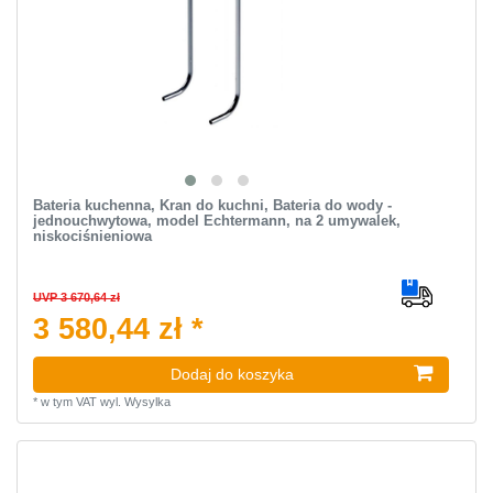
Bateria kuchenna, Kran do kuchni, Bateria do wody -
jednouchwytowa, model Echtermann, na 2 umywalek,
niskociśnieniowa
UVP 3 670,64 zł
3 580,44 zł *
Dodaj do koszyka
*
w tym VAT
wyl.
Wysylka