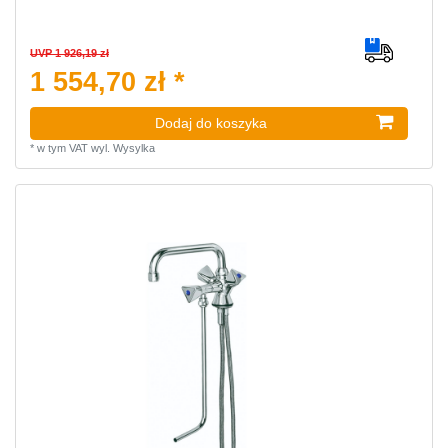
UVP 1 926,19 zł
1 554,70 zł *
Dodaj do koszyka
*
w tym VAT
wyl.
Wysylka