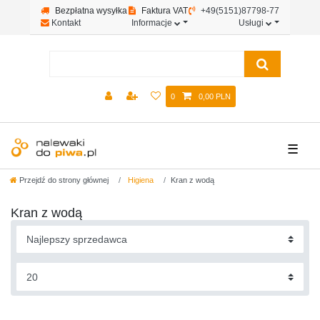
Bezpłatna wysyłka
Faktura VAT
+49(5151)87798-77
Kontakt
Informacje
Usługi
0
0,00 PLN
☰
Przejdź do strony głównej
Higiena
Kran z wodą
Kran z wodą