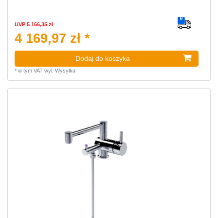
UVP 5 166,35 zł
4 169,97 zł *
Dodaj do koszyka
*
w tym VAT
wyl.
Wysylka