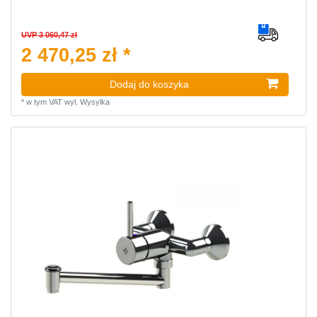
UVP 3 060,47 zł
2 470,25 zł *
Dodaj do koszyka
*
w tym VAT
wyl.
Wysylka