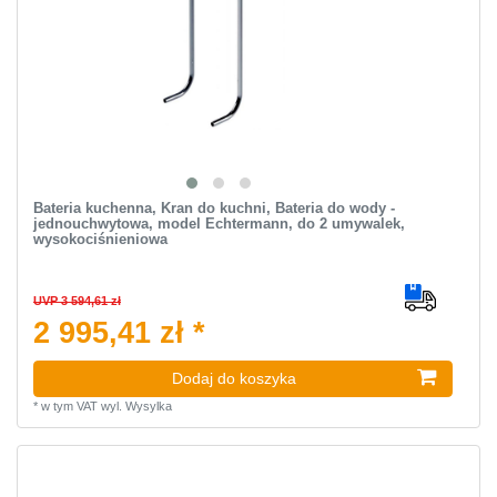
Bateria kuchenna, Kran do kuchni, Bateria do wody -
jednouchwytowa, model Echtermann, do 2 umywalek,
wysokociśnieniowa
UVP 3 594,61 zł
2 995,41 zł *
Dodaj do koszyka
*
w tym VAT
wyl.
Wysylka