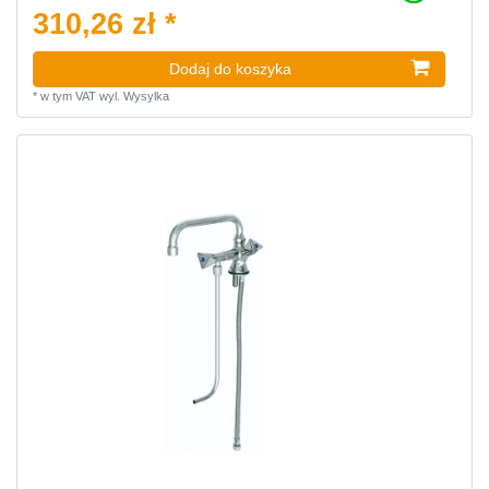
310,26 zł *
Dodaj do koszyka
*
w tym VAT
wyl.
Wysylka