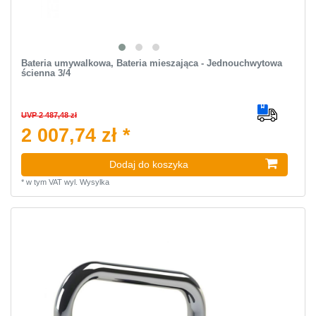
Bateria umywalkowa, Bateria mieszająca - Jednouchwytowa
ścienna 3/4
UVP 2 487,48 zł
2 007,74 zł *
Dodaj do koszyka
*
w tym VAT
wyl.
Wysylka