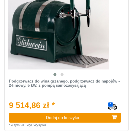
Podgrzewacz do wina grzanego, podgrzewacz do napojów -
2-liniowy, 6 kW, z pompą samozasysającą
9 514,86 zł *
Dodaj do koszyka
*
w tym VAT
wyl.
Wysylka