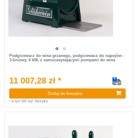
Podgrzewacz do wina grzanego, podgrzewacz do napojów -
3-liniowy, 6 kW, z samozasysającymi pompami do wina
11 007,28 zł *
Dodaj do koszyka
*
w tym VAT
wyl.
Wysylka