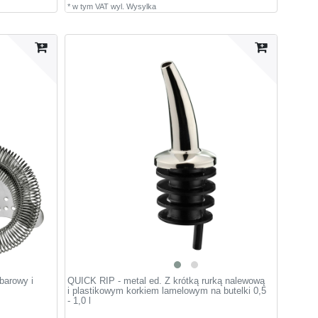
*
w tym VAT
wyl.
Wysylka
arowy i
QUICK RIP - metal ed. Z krótką rurką nalewową
i plastikowym korkiem lamelowym na butelki 0,5
- 1,0 l