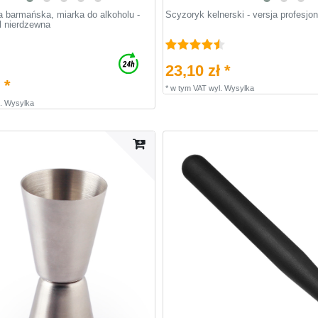
ka barmańska, miarka do alkoholu -
Scyzoryk kelnerski - versja profesjo
l nierdzewna
23,10 zł *
 *
*
w tym VAT
wyl.
Wysylka
.
Wysylka