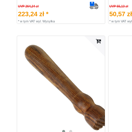
UVP 264,24 zł
UVP 55,13 zł
223,24 zł *
50,57 zł
*
w tym VAT
wyl.
Wysylka
*
w tym VAT
wyl