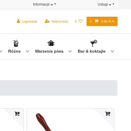
Informacje
Usługi
Logowanie
Rejestracja
0
0
0,00 PLN
Różne
Warzenie piwa
Bar & koktajle