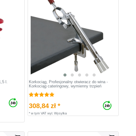
,5 l.
Korkociąg, Profesjonalny otwieracz do wina -
Korkociąg cateringowy, wymienny trzpień
308,84 zł *
*
w tym VAT
wyl.
Wysylka