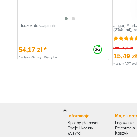
Tłuczek do Caipirinhi
Jigger, Miar
(20/40 ml), b
54,17 zł *
UVP 16,86 zł
15,49 zł
*
w tym VAT
wyl.
Wysylka
*
w tym VAT
wyl
Informacje
Moje kont
Sposby płatności
Logowanie
Opcje i koszty
Rejestracja
wysyłki
Koszyk