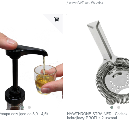
*
w tym VAT
wyl.
Wysylka
pa dozująca do 3,0 - 4,5lt.
HAWTHRONE STRAINER - Cedzak b
koktajlowy PROFI z 2 uszami