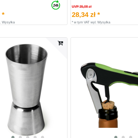
UVP 35,08 zł
 *
28,34 zł *
.
Wysylka
*
w tym VAT
wyl.
Wysylka