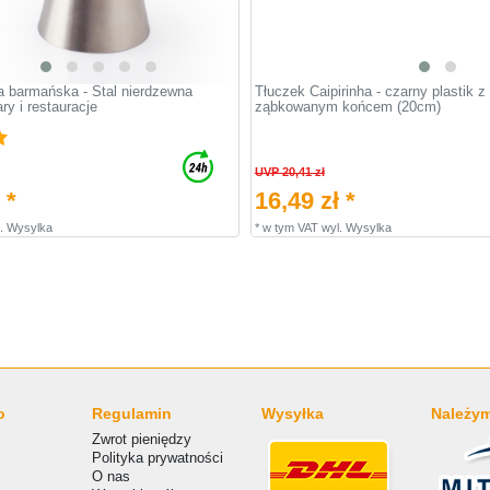
ka barmańska - Stal nierdzewna
Tłuczek Caipirinha - czarny plastik z
ary i restauracje
ząbkowanym końcem (20cm)
UVP 20,41 zł
 *
16,49 zł *
.
Wysylka
*
w tym VAT
wyl.
Wysylka
o
Regulamin
Wysyłka
Należym
Zwrot pieniędzy
Polityka prywatności
O nas