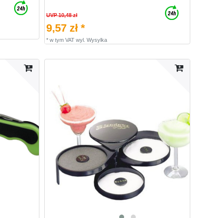
UVP 10,48 zł
9,57 zł *
*
w tym VAT
wyl.
Wysylka