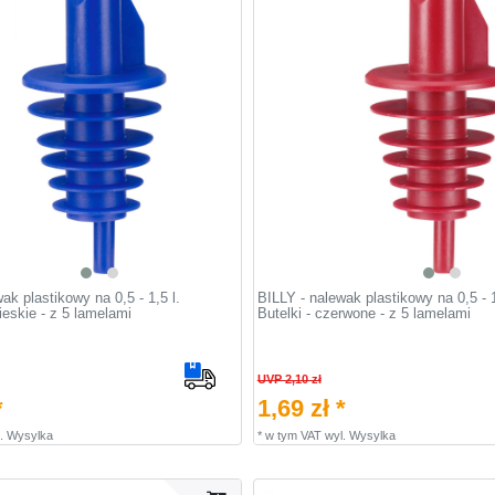
ak plastikowy na 0,5 - 1,5 l.
BILLY - nalewak plastikowy na 0,5 - 1
bieskie - z 5 lamelami
Butelki - czerwone - z 5 lamelami
UVP 2,10 zł
*
1,69 zł *
.
Wysylka
*
w tym VAT
wyl.
Wysylka