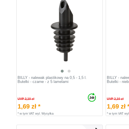
BILLY - nalewak plastikowy na 0,5 - 1,5 l.
BILLY - nalew
Butelki - czarne - z 5 lamelami
Butelki - nie
UVP 2,10 zł
UVP 2,10 zł
1,69 zł *
1,69 zł 
*
w tym VAT
wyl.
Wysylka
*
w tym VAT
wyl