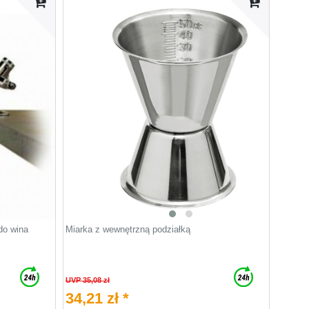
do wina
Miarka z wewnętrzną podziałką
UVP 35,08 zł
34,21 zł *