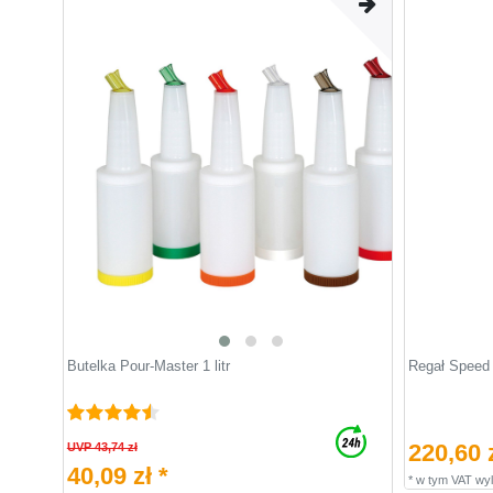
Butelka Pour-Master 1 litr
Regał Speed ​
220,60 z
UVP 43,74 zł
40,09 zł *
*
w tym VAT
wyl