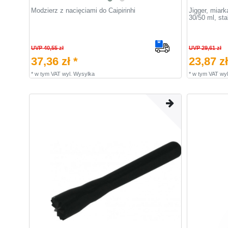
Modzierz z nacięciami do Caipirinhi
Jigger, miar
30/50 ml, sta
UVP 40,55 zł
UVP 29,61 zł
37,36 zł *
23,87 zł
*
w tym VAT
wyl.
Wysylka
*
w tym VAT
wyl