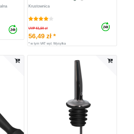
nalna
Krustownica
UVP 61,50 zł
56,49 zł *
*
w tym VAT
wyl.
Wysylka