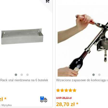
​Rack stal nierdzewna na 6 butelek
Wrzeciono zapasowe do korkociągu 
ł *
UVP 38,22 zł
28,70 zł *
.
Wysylka