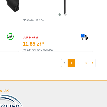
Nalewak TOPO
UVP 14,67 zł
11,85 zł *
*
w tym VAT
wyl.
Wysylka
1
2
3
y do: