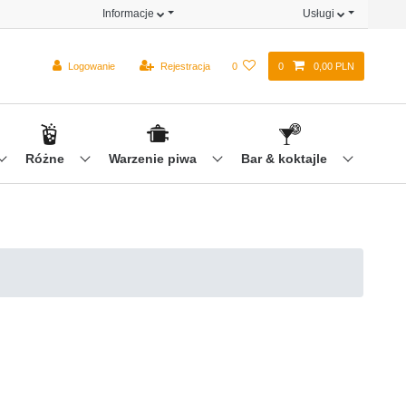
Informacje
Usługi
Logowanie
Rejestracja
0
0
0,00 PLN
Różne
Warzenie piwa
Bar & koktajle