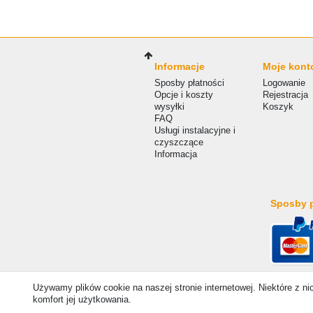
Informacje
Moje kont
Sposby płatności
Logowanie
Opcje i koszty
Rejestracja
wysyłki
Koszyk
FAQ
Usługi instalacyjne i
czyszczące
Informacja
Sposby p
Używamy plików cookie na naszej stronie internetowej. Niektóre z n
© Copyright 2026 | Wszelkie prawa zastrzezone. -
komfort jej użytkowania.