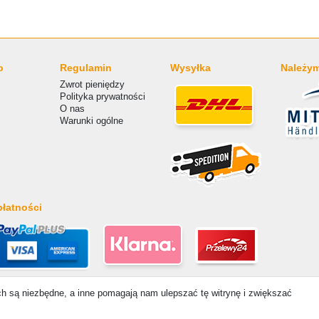
o
Regulamin
Wysyłka
Należym
Zwrot pieniędzy
Polityka prywatności
O nas
Warunki ogólne
łatności
ich są niezbędne, a inne pomagają nam ulepszać tę witrynę i zwiększać
 Ceny zawierają ustawę 19% VAT Ceny podstawowe zobacz szczegóły artykułu | * Dotyczy dostaw do Po