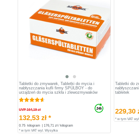
Tabletki do zmywarek, Tabletki do mycia i
Tabletki do z
nabłyszczania kufli firmy SPÜLBOY - do
nabłyszczani
urządzeń do mycia szkła i zlewozmywaków
tabletek
229,30 z
UVP 164,19 zł
132,53 zł *
*
w tym VAT
wyl
0.75
kilogram
| 176,71 zł / kilogram
*
w tym VAT
wyl.
Wysylka