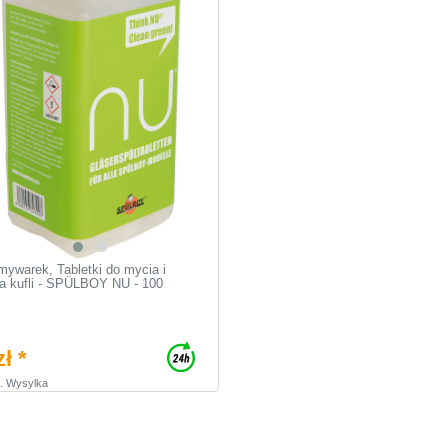
mywarek, Tabletki do mycia i
a kufli - SPÜLBOY NU - 100
ł *
.
Wysylka