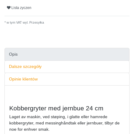
Lista zyczen
* w tym VAT wyl.
Przesyłka
Opis
Dalsze szczegóły
Opinie klientów
Kobbergryter med jernbue 24 cm
Laget av maskin, ved støping, i glatte eller hamrede
kobbergryter, med messinghåndtak eller jernbuer, tilbyr de
noe for enhver smak.