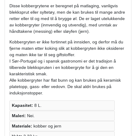
Disse kobbergrytene er beregnet på matlaging, vanligvis
blekksprut eller syltetøy, men de kan brukes til mange andre
retter eller til og med til å brygge øl. De er laget utelukkende
av kobbergryter (innvendig og utvendig), med unntak av
håndtakene (messing) eller sløyfen (jern).
Kobbergryten er ikke fortinnet på innsiden, og derfor må du
fjerne maten etter koking slik at kobbergryten ikke oksiderer
og maten ikke tar til seg giftstoffer.
I Sør-Portugal og i spansk gastronomi er det tradisjon å
tilberede blekkspruten i en kobbergryte for å gi den en
karakteristisk smak.
Alle kobbergryter har flat bunn og kan brukes på keramisk
platetopp, gass- eller vedovn. De skal aldri brukes på
induksjonstopper.
Kapasitet:
8 L.
Maleri:
Nei.
Materiale:
kobber og jern