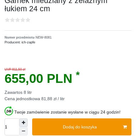
Garnek miedziany z żelaznym
łukiem 24 cm
Numer przedmiotu
NEW-8081
Producent:
ich-zapfe
UVP 811,50 zł
*
655,00 PLN
Zawartos
8
litr
Cena jednostkowa
81,88 zł / litr
Twoje zamówienie zostanie wysłane w ciągu 24 godzin!
Dodaj do koszyka