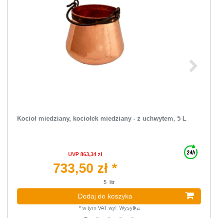
Kocioł miedziany, kociołek miedziany - z uchwytem, 5 L
UVP 863,34 zł
733,50 zł *
5
litr
Dodaj do koszyka
*
w tym VAT
wyl.
Wysylka