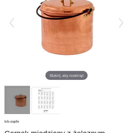
Stuknij, aby rozwinąć
Ich-zapfe