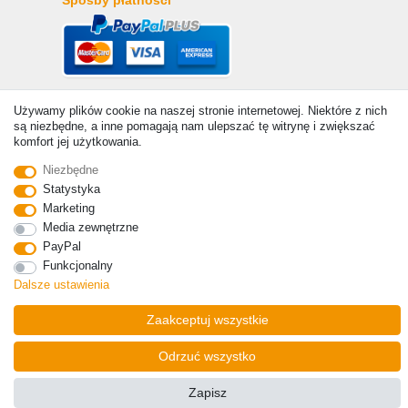
Sposby płatności
Używamy plików cookie na naszej stronie internetowej. Niektóre z nich
są niezbędne, a inne pomagają nam ulepszać tę witrynę i zwiększać
komfort jej użytkowania.
Niezbędne
© Copyright 2026 | Wszelkie prawa zastrzezone. - Ceny
Statystyka
zawierają ustawę 19% VAT Ceny podstawowe zobacz szczegóły
Marketing
artykułu | * Dotyczy dostaw do Polski!
Media zewnętrzne
Kontakt
Odstąp od umowy tutaj
PayPal
Funkcjonalny
Dalsze ustawienia
Zaakceptuj wszystkie
Odrzuć wszystko
Zapisz