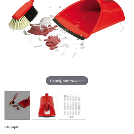
Stuknij, aby rozwinąć
Ich-zapfe