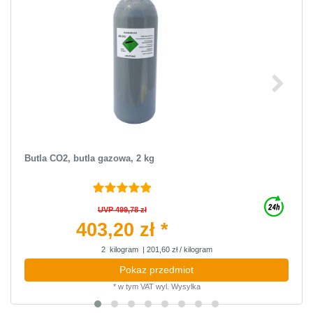
Butla CO2, butla gazowa, 2 kg
UVP 499,78 zł
403,20 zł *
2
kilogram
| 201,60 zł / kilogram
Pokaz przedmiot
*
w tym VAT
wyl.
Wysylka