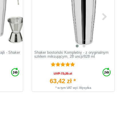
jli - Shaker
Shaker bostoński Kompletny - z oryginalnym
Ł
szkłem miksującym, 28 uncji/828 ml
UVP 73,35 zł
63,42 zł *
*
w tym VAT
wyl.
Wysylka