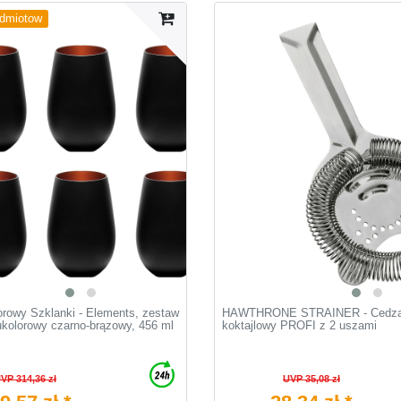
edmiotow
lorowy Szklanki - Elements, zestaw
HAWTHRONE STRAINER - Cedzak
ukolorowy czarno-brązowy, 456 ml
koktajlowy PROFI z 2 uszami
VP 314,36 zł
UVP 35,08 zł