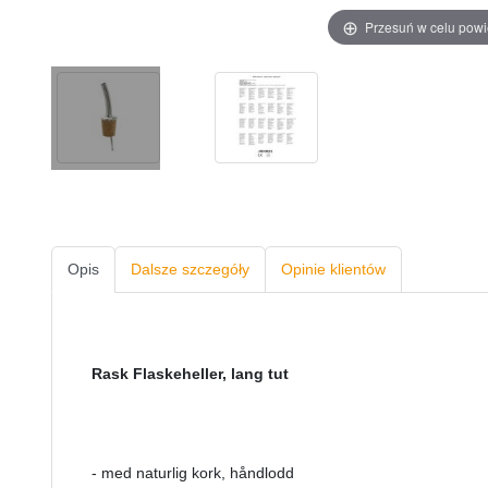
Przesuń w celu pow
Opis
Dalsze szczegóły
Opinie klientów
Rask Flaskeheller, lang tut
- med naturlig kork, håndlodd