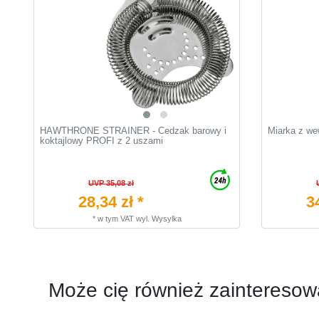
HAWTHRONE STRAINER - Cedzak barowy i
Miarka z we
koktajlowy PROFI z 2 uszami
UVP 35,08 zł
28,34 zł *
3
*
w tym VAT
wyl.
Wysylka
Może cię również zainteresow