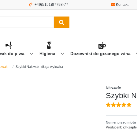
+49(5151)87798-77
Kontakt
wak do piwa
Higiena
Dozowniki do grzanego wina
ewaki
Szybki Nalewak, długa wylewka
Ich-zapfe
Szybki N
Numer przedmiotu
Producent:
ich-zapfe