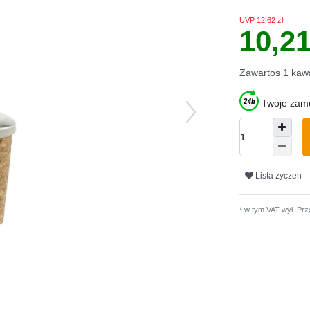
UVP 12,62 zł
10,2
Zawartos
1
kaw
Twoje zamó
Lista zyczen
* w tym VAT wyl.
Prz