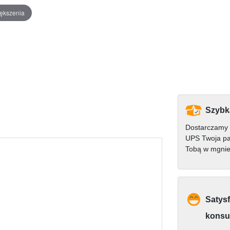
iększenia
Szybk
Dostarczamy 
UPS Twoja pa
Tobą w mgnie
Satysf
konsu