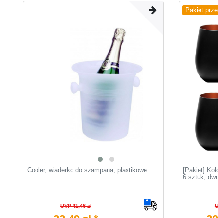
Pakiet prz
Cooler, wiaderko do szampana, plastikowe
[Pakiet] Ko
6 sztuk, dw
UVP 41,46 zł
U