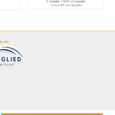
6
kawałek
| 34,67 zł / kawałek
*
w tym VAT
wyl.
Wysylka
y do: