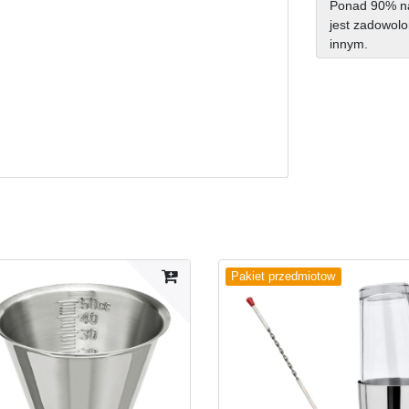
Ponad 90% na
jest zadowolo
innym.
Pakiet przedmiotow