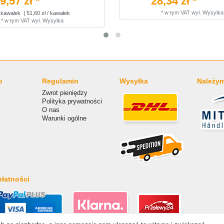
9,57 zł *
28,34 zł *
*
w tym VAT
wyl.
Wysylka
kawałek
| 51,60 zł / kawałek
*
w tym VAT
wyl.
Wysylka
o
Regulamin
Wysyłka
Należym
Zwrot pieniędzy
Polityka prywatności
O nas
Warunki ogólne
łatności