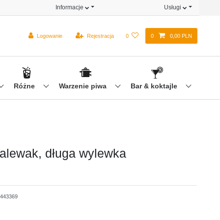
Informacje
Usługi
Logowanie
Rejestracja
0
0
0,00 PLN
Różne
Warzenie piwa
Bar & koktajle
alewak, długa wylewka
443369