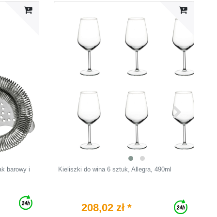
 barowy i
Kieliszki do wina 6 sztuk, Allegra, 490ml
N
p
1
208,02 zł *