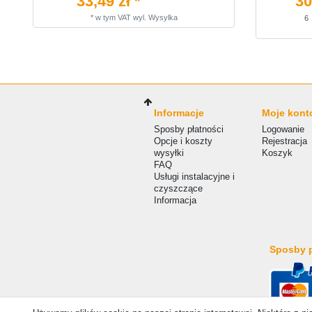
33,49 zł *
30
*
w tym VAT
wyl.
Wysylka
6
Informacje
Moje kont
Sposby płatności
Logowanie
Opcje i koszty
Rejestracja
wysyłki
Koszyk
FAQ
Usługi instalacyjne i
czyszczące
Informacja
Sposby p