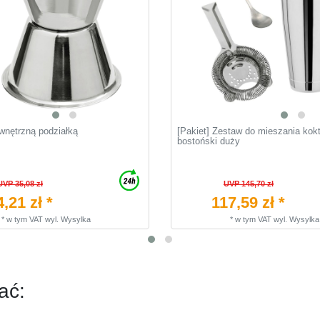
wnętrzną podziałką
[Pakiet] Zestaw do mieszania kokta
bostoński duży
UVP 35,08 zł
UVP 145,70 zł
4,21 zł *
117,59 zł *
*
w tym VAT
wyl.
Wysylka
*
w tym VAT
wyl.
Wysylka
ać: