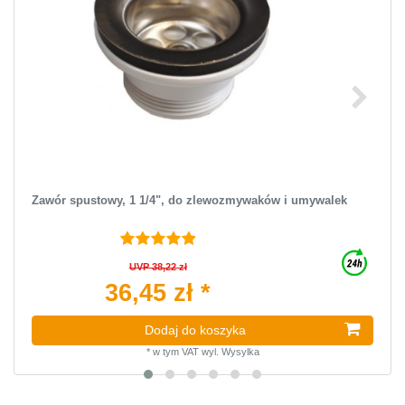
Zawór spustowy, 1 1/4", do zlewozmywaków i umywalek
UVP 38,22 zł
36,45 zł *
Dodaj do koszyka
*
w tym VAT
wyl.
Wysylka