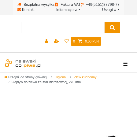
Bezpłatna wysyłka
Faktura VAT
+49(5151)87798-77
Kontakt
Informacje
Usługi
0
0,00 PLN
☰
Przejdź do strony głównej
Higiena
Zlew kuchenny
Odpływ do zlewu ze stali nierdzewnej, 270 mm