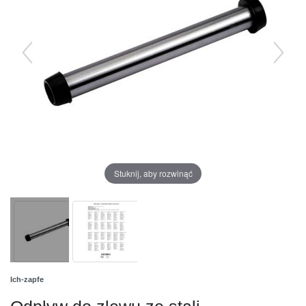
Stuknij, aby rozwinąć
Ich-zapfe