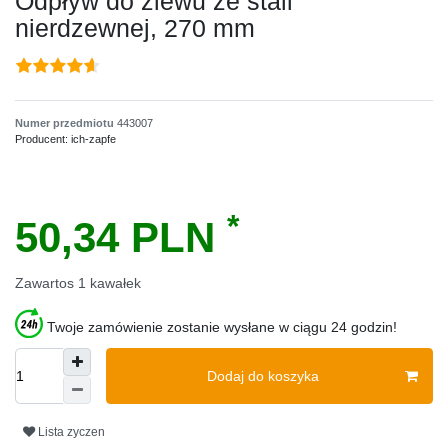
Odpływ do zlewu ze stali
nierdzewnej, 270 mm
Numer przedmiotu
443007
Producent:
ich-zapfe
*
50,34 PLN
Zawartos
1
kawałek
Twoje zamówienie zostanie wysłane w ciągu 24 godzin!
Dodaj do koszyka
Lista zyczen