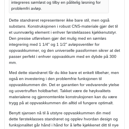
integreres sømløst og tilby en pålitelig løsning for
problemfri avløp.
Dette standrøret representerer ikke bare stil, men også
substans. Konstruksjonen i robust CNS-materiale gjør det til
et uunnværlig element i enhver førsteklasses kjøkkenutstyr.
Den presise utførelsen gjør det mulig med en sømløs
integrering med 1 1/4" og 1 1/2" avløpsventiler for
oppvaskkummer, og den universelle passformen sikrer at det
passer perfekt i enhver oppvaskkum med en dybde på 300
mm.
Med dette standrøret får du ikke bare et enkelt tilbehør, men
også en investering i den problemfrie funksjonen til
oppvaskkummen din. Det er garantien for vedvarende ytelse
og uovertruffen holdbarhet. Takket være de høykvalitets
materialene og gjennomtenkte konstruksjonen kan du være
trygg på at oppvaskkummen din alltid vil fungere optimalt.
Benytt sjansen nå til å utstyre oppvaskkummen din med
dette førsteklasses standrøret og opplev hvordan design og
funksjonalitet går hånd i hånd for å løfte kjøkkenet ditt til nye