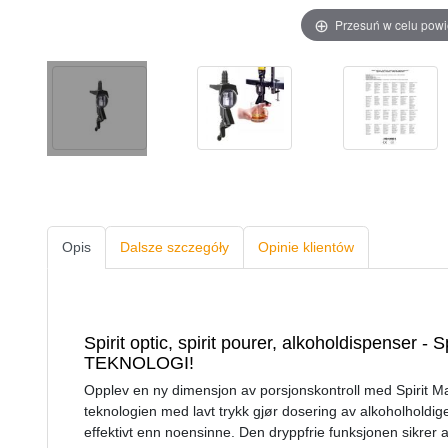
Przesuń w celu pow
Opis
Dalsze szczegóły
Opinie klientów
Spirit optic, spirit pourer, alkoholdispenser - S
TEKNOLOGI!
Opplev en ny dimensjon av porsjonskontroll med Spirit Mas
teknologien med lavt trykk gjør dosering av alkoholholdig
effektivt enn noensinne. Den dryppfrie funksjonen sikrer at