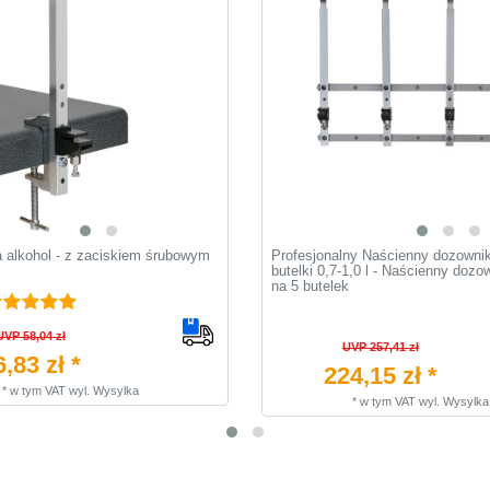
 alkohol - z zaciskiem śrubowym
Profesjonalny Naścienny dozownik
butelki 0,7-1,0 l - Naścienny dozo
na 5 butelek
UVP 58,04 zł
UVP 257,41 zł
6,83 zł *
224,15 zł *
*
w tym VAT
wyl.
Wysylka
*
w tym VAT
wyl.
Wysylka