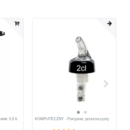
lek 3,0 lt.
KOMPUTECZNY - Porcjoner, przezroczysty
S
z