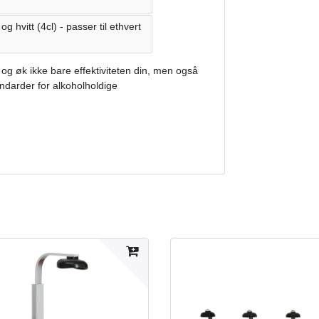
g hvitt (4cl) - passer til ethvert
 og øk ikke bare effektiviteten din, men også
andarder for alkoholholdige