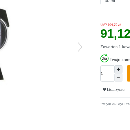
UVP 104,79 zł
91,1
Zawartos
1
kaw
Twoje zamó
Lista zyczen
* w tym VAT wyl.
Prz