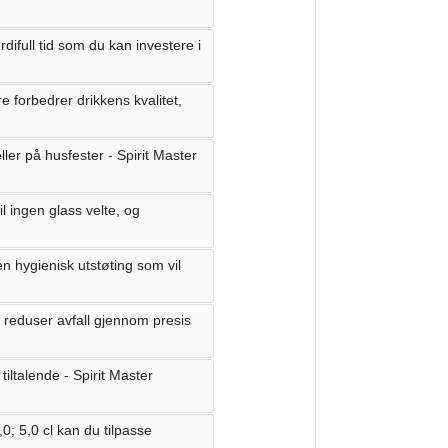
difull tid som du kan investere i
e forbedrer drikkens kvalitet,
eller på husfester - Spirit Master
il ingen glass velte, og
n hygienisk utstøting som vil
 reduser avfall gjennom presis
iltalende - Spirit Master
,0; 5,0 cl kan du tilpasse