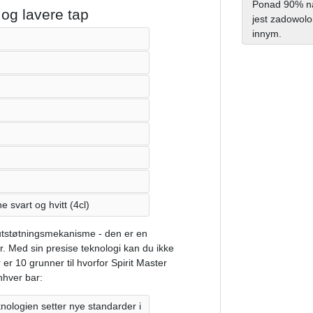
Ponad 90% na
og lavere tap
jest zadowolo
innym.
e svart og hvitt (4cl)
l utstøtningsmekanisme - den er en
r. Med sin presise teknologi kan du ikke
r 10 grunner til hvorfor Spirit Master
nhver bar:
nologien setter nye standarder i