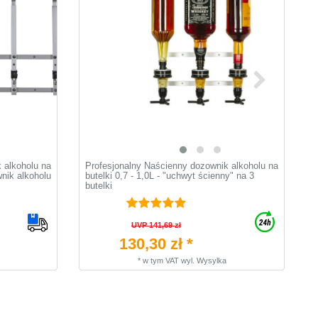
 alkoholu na
Profesjonalny Naścienny dozownik alkoholu na
S
wnik alkoholu
butelki 0,7 - 1,0L - "uchwyt ścienny" na 3
z
butelki
UVP 141,69 zł
130,30 zł *
*
w tym VAT
wyl.
Wysylka