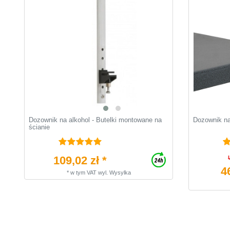
Dozownik na alkohol - Butelki montowane na
Dozownik na
ścianie
109,02 zł *
4
*
w tym VAT
wyl.
Wysylka