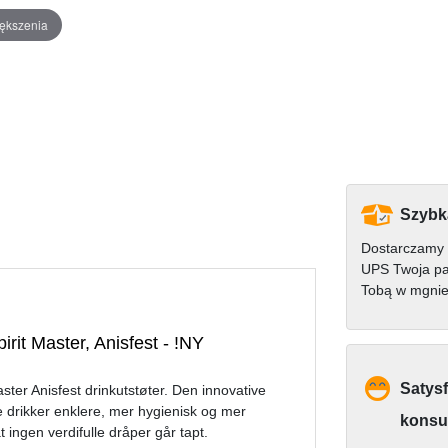
iększenia
Szybk
Dostarczamy 
UPS Twoja pa
Tobą w mgnie
pirit Master, Anisfest - !NY
Satysf
ter Anisfest drinkutstøter. Den innovative
e drikker enklere, mer hygienisk og mer
konsu
 ingen verdifulle dråper går tapt.