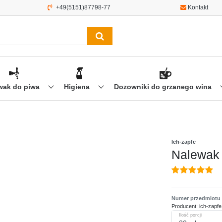
+49(5151)87798-77
Kontakt
wak do piwa
Higiena
Dozowniki do grzanego wina
Ich-zapfe
Nalewak -
Numer przedmiotu
Producent:
ich-zapfe
Ilość porcji