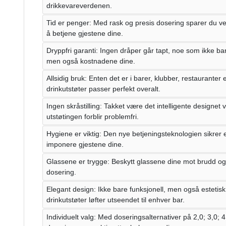
drikkevareverdenen.
Tid er penger: Med rask og presis dosering sparer du ver
å betjene gjestene dine.
Dryppfri garanti: Ingen dråper går tapt, noe som ikke bar
men også kostnadene dine.
Allsidig bruk: Enten det er i barer, klubber, restauranter 
drinkutstøter passer perfekt overalt.
Ingen skråstilling: Takket være det intelligente designet v
utstøtingen forblir problemfri.
Hygiene er viktig: Den nye betjeningsteknologien sikrer e
imponere gjestene dine.
Glassene er trygge: Beskytt glassene dine mot brudd og
dosering.
Elegant design: Ikke bare funksjonell, men også estetisk t
drinkutstøter løfter utseendet til enhver bar.
Individuelt valg: Med doseringsalternativer på 2,0; 3,0; 4