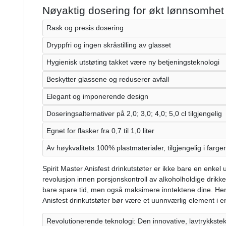
Nøyaktig dosering for økt lønnsomhet 
Rask og presis dosering
Dryppfri og ingen skråstilling av glasset
Hygienisk utstøting takket være ny betjeningsteknologi
Beskytter glassene og reduserer avfall
Elegant og imponerende design
Doseringsalternativer på 2,0; 3,0; 4,0; 5,0 cl tilgjengelig
Egnet for flasker fra 0,7 til 1,0 liter
Av høykvalitets 100% plastmaterialer, tilgjengelig i fargen
Spirit Master Anisfest drinkutstøter er ikke bare en enke
revolusjon innen porsjonskontroll av alkoholholdige drikke
bare spare tid, men også maksimere inntektene dine. Her e
Anisfest drinkutstøter bør være et uunnværlig element i e
Revolutionerende teknologi: Den innovative, lavtrykkstek