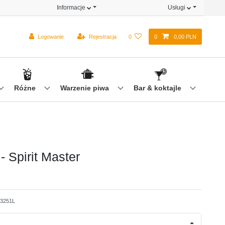
Informacje
Usługi
Logowanie
Rejestracja
0
0
0,00 PLN
Różne
Warzenie piwa
Bar & koktajle
 Spirit Master
3251L