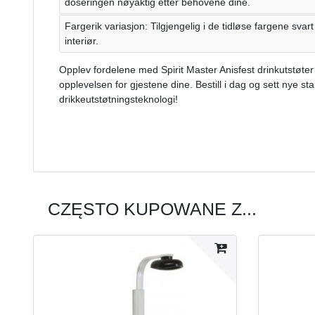
doseringen nøyaktig etter behovene dine.
Fargerik variasjon: Tilgjengelig i de tidløse fargene svart o
interiør.
Opplev fordelene med Spirit Master Anisfest drinkutstøter
opplevelsen for gjestene dine. Bestill i dag og sett nye st
drikkeutstøtningsteknologi!
CZĘSTO KUPOWANE Z...