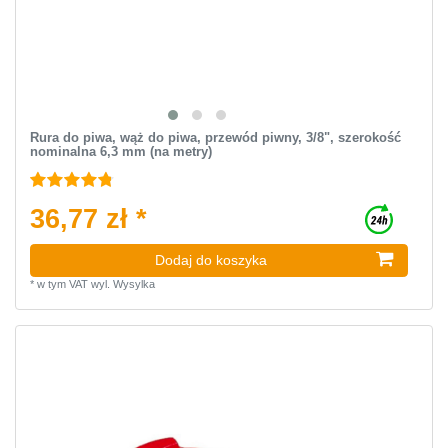
Rura do piwa, wąż do piwa, przewód piwny, 3/8", szerokość
nominalna 6,3 mm (na metry)
36,77 zł *
Dodaj do koszyka
*
w tym VAT
wyl.
Wysylka