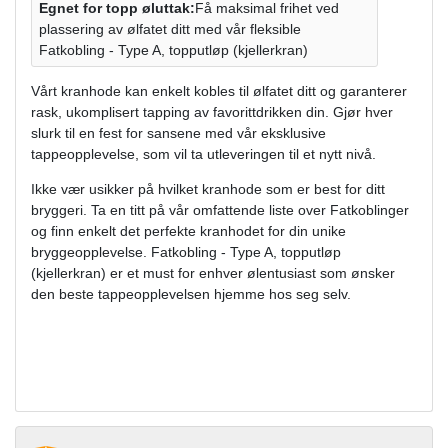
Egnet for topp øluttak:
Få maksimal frihet ved
plassering av ølfatet ditt med vår fleksible
Fatkobling - Type A, topputløp (kjellerkran)
Vårt kranhode kan enkelt kobles til ølfatet ditt og garanterer
rask, ukomplisert tapping av favorittdrikken din. Gjør hver
slurk til en fest for sansene med vår eksklusive
tappeopplevelse, som vil ta utleveringen til et nytt nivå.
Ikke vær usikker på hvilket kranhode som er best for ditt
bryggeri. Ta en titt på vår omfattende liste over Fatkoblinger
og finn enkelt det perfekte kranhodet for din unike
bryggeopplevelse. Fatkobling - Type A, topputløp
(kjellerkran) er et must for enhver ølentusiast som ønsker
den beste tappeopplevelsen hjemme hos seg selv.