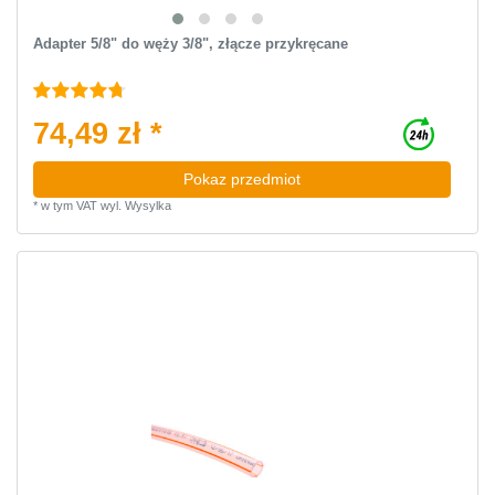
Adapter 5/8" do węży 3/8", złącze przykręcane
74,49 zł *
Pokaz przedmiot
*
w tym VAT
wyl.
Wysylka