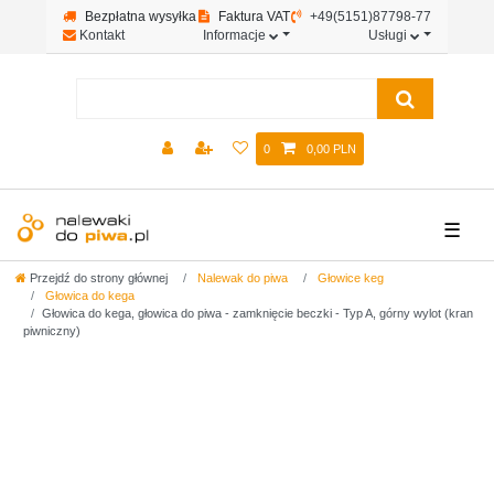
Bezpłatna wysyłka
Faktura VAT
+49(5151)87798-77
Kontakt
Informacje
Usługi
0
0,00 PLN
☰
Przejdź do strony głównej
Nalewak do piwa
Głowice keg
Głowica do kega
Głowica do kega, głowica do piwa - zamknięcie beczki - Typ A, górny wylot (kran
piwniczny)