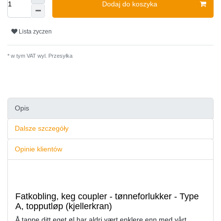
Dodaj do koszyka
Lista zyczen
* w tym VAT wyl.
Przesyłka
Opis
Dalsze szczegóły
Opinie klientów
Fatkobling, keg coupler - tønneforlukker - Type
A, topputløp (kjellerkran)
Å tappe ditt eget øl har aldri vært enklere enn med vårt