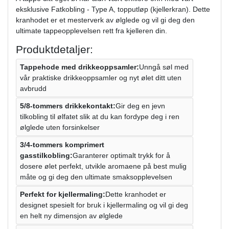
eksklusive Fatkobling - Type A, topputløp (kjellerkran). Dette
kranhodet er et mesterverk av ølglede og vil gi deg den
ultimate tappeopplevelsen rett fra kjelleren din.
Produktdetaljer:
Tappehode med drikkeoppsamler:
Unngå søl med
vår praktiske drikkeoppsamler og nyt ølet ditt uten
avbrudd
5/8-tommers drikkekontakt:
Gir deg en jevn
tilkobling til ølfatet slik at du kan fordype deg i ren
ølglede uten forsinkelser
3/4-tommers komprimert
gasstilkobling:
Garanterer optimalt trykk for å
dosere ølet perfekt, utvikle aromaene på best mulig
måte og gi deg den ultimate smaksopplevelsen
Perfekt for kjellermaling:
Dette kranhodet er
designet spesielt for bruk i kjellermaling og vil gi deg
en helt ny dimensjon av ølglede