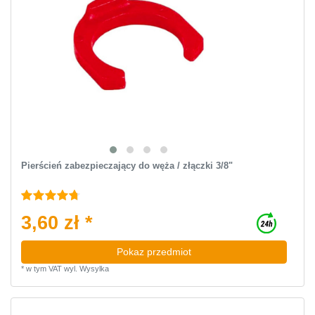
Pierścień zabezpieczający do węża / złączki 3/8"
3,60 zł *
Pokaz przedmiot
*
w tym VAT
wyl.
Wysylka