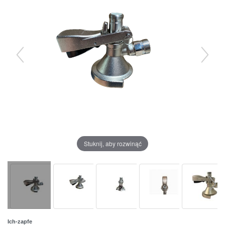
Stuknij, aby rozwinąć
Ich-zapfe