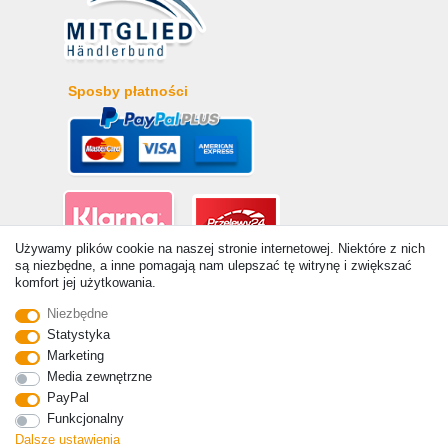
Sposby płatności
Używamy plików cookie na naszej stronie internetowej. Niektóre z nich
są niezbędne, a inne pomagają nam ulepszać tę witrynę i zwiększać
komfort jej użytkowania.
© Copyright 2026 | Wszelkie prawa zastrzezone. - Ceny
zawierają ustawę 19% VAT Ceny podstawowe zobacz szczegóły
Niezbędne
artykułu | * Dotyczy dostaw do Polski!
Statystyka
Marketing
Kontakt
Odstąp od umowy tutaj
Media zewnętrzne
PayPal
Funkcjonalny
Dalsze ustawienia