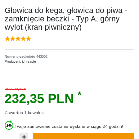
Głowica do kega, głowica do piwa -
zamknięcie beczki - Typ A, górny
wylot (kran piwniczny)
Numer przedmiotu
443002
Producent:
ich-zapfe
UVP 273,35 zł
*
232,35 PLN
Zawartos
1
kawałek
Twoje zamówienie zostanie wysłane w ciągu 24 godzin!