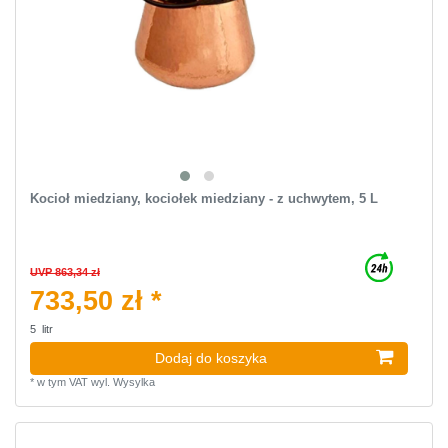
Kocioł miedziany, kociołek miedziany - z uchwytem, 5 L
UVP 863,34 zł
733,50 zł *
5
litr
Dodaj do koszyka
*
w tym VAT
wyl.
Wysylka