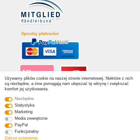
Sposby płatności
Używamy plików cookie na naszej stronie internetowej. Niektóre z nich
są niezbędne, a inne pomagają nam ulepszać tę witrynę i zwiększać
komfort jej użytkowania.
© Copyright 2026 | Wszelkie prawa zastrzezone. - Ceny
Niezbędne
zawierają ustawę 19% VAT Ceny podstawowe zobacz szczegóły
Statystyka
artykułu | * Dotyczy dostaw do Polski!
Marketing
Kontakt
Odstąp od umowy tutaj
Media zewnętrzne
PayPal
Funkcjonalny
Dalsze ustawienia