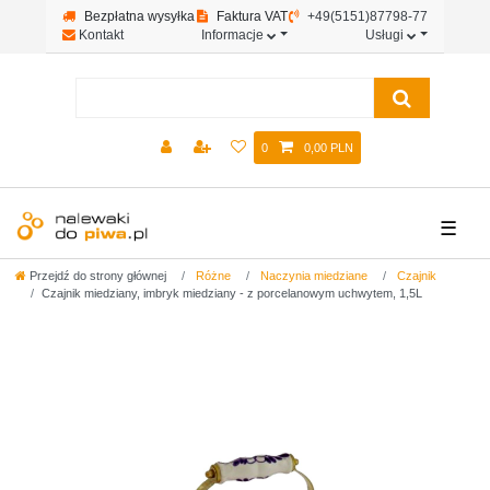
Bezpłatna wysyłka
Faktura VAT
+49(5151)87798-77
Kontakt
Informacje
Usługi
0
0,00 PLN
☰
Przejdź do strony głównej
Różne
Naczynia miedziane
Czajnik
Czajnik miedziany, imbryk miedziany - z porcelanowym uchwytem, 1,5L