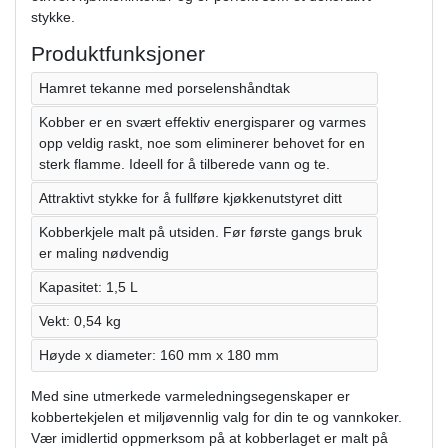
stykke.
Produktfunksjoner
Hamret tekanne med porselenshåndtak
Kobber er en svært effektiv energisparer og varmes
opp veldig raskt, noe som eliminerer behovet for en
sterk flamme. Ideell for å tilberede vann og te.
Attraktivt stykke for å fullføre kjøkkenutstyret ditt
Kobberkjele malt på utsiden. Før første gangs bruk
er maling nødvendig
Kapasitet: 1,5 L
Vekt: 0,54 kg
Høyde x diameter: 160 mm x 180 mm
Med sine utmerkede varmeledningsegenskaper er
kobbertekjelen et miljøvennlig valg for din te og vannkoker.
Vær imidlertid oppmerksom på at kobberlaget er malt på