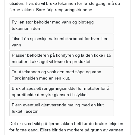
utsiden. Hvis du vil bruke tekannen for første gang, må du
fjerne lakken. Bare følg rengjøringstrinnene:
Fyll en stor beholder med vann og bløtlegg
tekannen i den
Tilsett én spiseskje natriumbikarbonat for hver liter
vann
Plasser beholderen på komfyren og la den koke i 15
minutter. Lakklaget vil løsne fra produktet
Ta ut tekannen og vask den med såpe og vann.
Tørk innsiden med en ren klut.
Bruk et spesielt rengjøringsmiddel for metaller for å
opprettholde den ytre glansen til stykket.
Fjern eventuell gjenværende maling med en klut
fuktet i aceton
Det er svært viktig å fjerne lakken helt før du bruker tekjelen
for første gang. Ellers blir den mørkere på grunn av varmen i