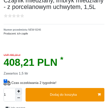
Czajnik miedziany, imbryk miedziany
- z porcelanowym uchwytem, 1,5L
Numer przedmiotu
NEW-8246
Producent:
ich-zapfe
UVP 480,19 zł
*
408,21 PLN
Zawartos
1,5
litr
Czas oczekiwania 2 tygodnie!
Dodaj do koszyka