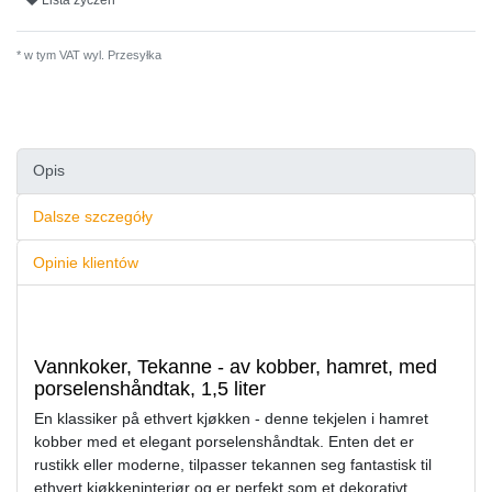
Lista zyczen
* w tym VAT wyl.
Przesyłka
Opis
Dalsze szczegóły
Opinie klientów
Vannkoker, Tekanne - av kobber, hamret, med
porselenshåndtak, 1,5 liter
En klassiker på ethvert kjøkken - denne tekjelen i hamret
kobber med et elegant porselenshåndtak. Enten det er
rustikk eller moderne, tilpasser tekannen seg fantastisk til
ethvert kjøkkeninteriør og er perfekt som et dekorativt