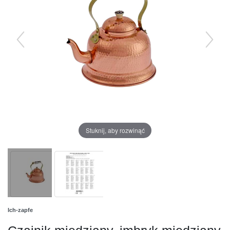
Stuknij, aby rozwinąć
Ich-zapfe