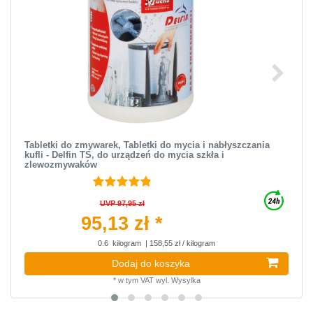
Tabletki do zmywarek, Tabletki do mycia i nabłyszczania
kufli - Delfin TS, do urządzeń do mycia szkła i
zlewozmywaków
UVP 97,95 zł
95,13 zł *
0.6
kilogram
| 158,55 zł / kilogram
Dodaj do koszyka
*
w tym VAT
wyl.
Wysylka