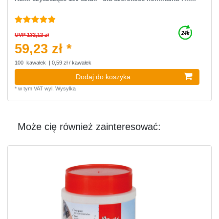
UVP 132,12 zł
59,23 zł *
100
kawałek
| 0,59 zł / kawałek
Dodaj do koszyka
*
w tym VAT
wyl.
Wysylka
Może cię również zainteresować: