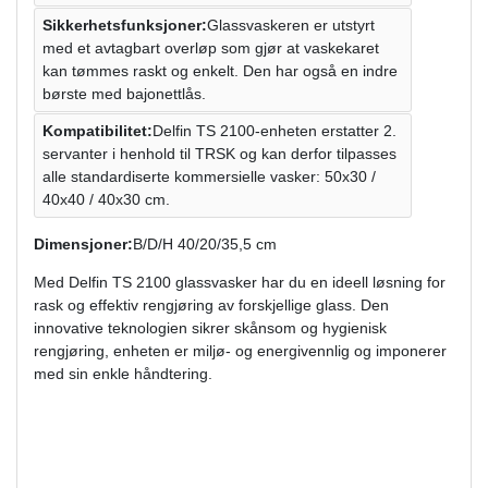
Sikkerhetsfunksjoner:
Glassvaskeren er utstyrt
med et avtagbart overløp som gjør at vaskekaret
kan tømmes raskt og enkelt. Den har også en indre
børste med bajonettlås.
Kompatibilitet:
Delfin TS 2100-enheten erstatter 2.
servanter i henhold til TRSK og kan derfor tilpasses
alle standardiserte kommersielle vasker: 50x30 /
40x40 / 40x30 cm.
Dimensjoner:
B/D/H 40/20/35,5 cm
Med Delfin TS 2100 glassvasker har du en ideell løsning for
rask og effektiv rengjøring av forskjellige glass. Den
innovative teknologien sikrer skånsom og hygienisk
rengjøring, enheten er miljø- og energivennlig og imponerer
med sin enkle håndtering.