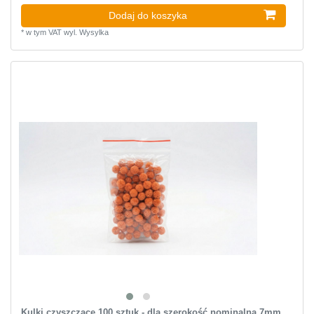
Dodaj do koszyka
*
w tym VAT
wyl.
Wysylka
Kulki czyszczące 100 sztuk - dla szerokość nominalna 7mm