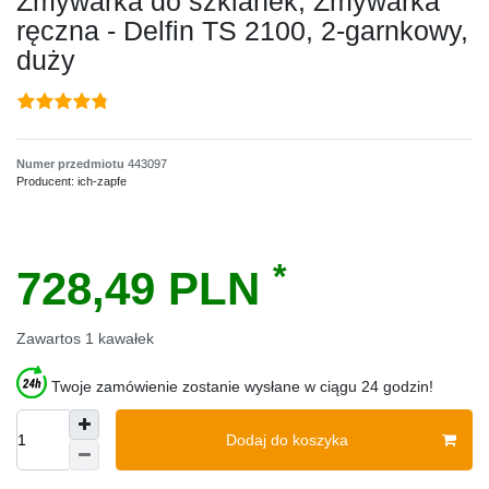
Zmywarka do szklanek, Zmywarka
ręczna - Delfin TS 2100, 2-garnkowy,
duży
Numer przedmiotu
443097
Producent:
ich-zapfe
*
728,49 PLN
Zawartos
1
kawałek
Twoje zamówienie zostanie wysłane w ciągu 24 godzin!
Dodaj do koszyka