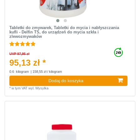
Tabletki do zmywarek, Tabletki do mycia i nabłyszczania
kufli - Delfin TS, do urządzeń do mycia szkła i
zlewozmywaków
UVP 97,95 zł
95,13 zł *
0.6
kilogram
| 158,55 zł / kilogram
Dodaj do koszyka
*
w tym VAT
wyl.
Wysylka