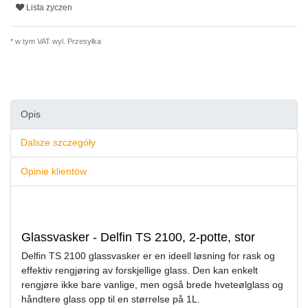
Lista zyczen
* w tym VAT wyl.
Przesyłka
Opis
Dalsze szczegóły
Opinie klientów
Glassvasker - Delfin TS 2100, 2-potte, stor
Delfin TS 2100 glassvasker er en ideell løsning for rask og
effektiv rengjøring av forskjellige glass. Den kan enkelt
rengjøre ikke bare vanlige, men også brede hveteølglass og
håndtere glass opp til en størrelse på 1L.