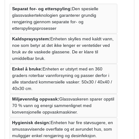
Separat for- og etterspyling:
Den spesielle
glassvaskerteknologien garanterer grundig
rengjøring gjennom separate for- og
etterspylingsprosesser
Kaldspraysystem:
Enheten skylles med kaldt vann,
noe som betyr at det ikke lenger er ventetider ved
bruk av de vaskede glassene. De er klare til
umiddelbar bruk.
Enkel å bruke:
Enheten er utstyrt med en 360
graders roterbar vannforsyning og passer derfor i
alle standard kommersielle vasker: 50x30 / 40x40 /
40x30 cm.
Miljøvennlig oppvask:
Glassvaskeren sparer opptil
70 % vann og energi sammenlignet med
konvensjonelle oppvaskmaskiner.
Hygienisk design:
Enheten har fire støvsugere, en
smussavvisende overflate og et avrundet hus, som
muliggjør enkel rengjøring og desinfeksjon.