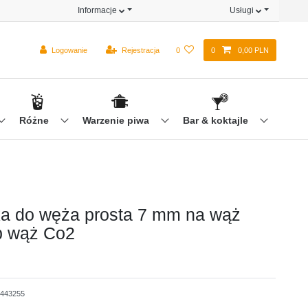
Informacje
Usługi
Logowanie
Rejestracja
0
0
0,00 PLN
Różne
Warzenie piwa
Bar & koktajle
a do węża prosta 7 mm na wąż
b wąż Co2
443255