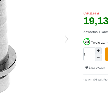
UVP 23,69 zł
19,1
Zawartos
1
kaw
Twoje zamó
Lista zyczen
* w tym VAT wyl.
Prz