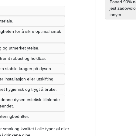
Ponad 90% na
jest zadowolo
innym.
eriale.
gheten for å sikre optimal smak
g og utmerket ytelse.
stremt robust og holdbar.
den stabile kragen på dysen.
installasjon eller utskifting.
et hygienisk og trygt å bruke.
denne dysen estetisk tiltalende
seendet.
teringbedrifter.
mak og kvalitet i alle typer øl eller
n i drinkene dine!