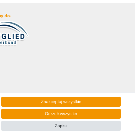
y do:
Zaakceptuj wszystkie
lski!
Odrzuć wszystko
Odstąp od umowy tutaj
Zapisz