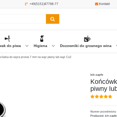
+49(5151)87798-77
Kontakt
wak do piwa
Higiena
Dozowniki do grzanego wina
cówka do węża prosta 7 mm na wąż piwny lub wąż Co2
Ich-zapfe
Końcówk
piwny lu
Numer przedmiotu
Producent:
ich-zapfe