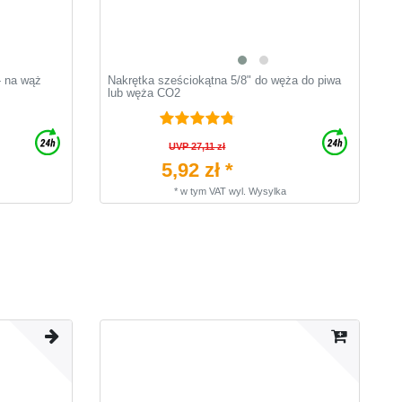
 na wąż
Nakrętka sześciokątna 5/8" do węża do piwa
[
lub węża CO2
s
UVP 27,11 zł
5,92 zł *
*
w tym VAT
wyl.
Wysylka