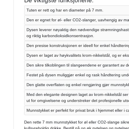
De viktigste funksjonene:
Tuten er rett og har en diameter på 7 mm.
Den er egnet for øl- eller CO2-slanger, uavhengig av mat
Dysen leverer nøyaktig den nødvendige strømningshasti
og riktig karbondioksidkonsentrasjon.
Den presise konstruksjonen er ideell for enkel håndterin
Dysen er laget av høykvalitets krom-nikkelstål, og er ek
Den sikre tilkoblingen til slangeendene er garantert av 
Festet på dysen muliggjør enkel og rask håndtering under 
Den glatte overflaten og enkel rengjøring gjør munnstykk
Med den elegante designen laget av krom-nikkelstål ser 
ut for omgivelsene og understreker det profesjonelle ut
Munnstykket er perfekt for privat bruk i hjemmet eller i ca
Den rette 7 mm munnstykket for øl eller CO2-slange sikrer s
kullsyreholdig drikke. Bestill nå og øk nytelsen og nytelse