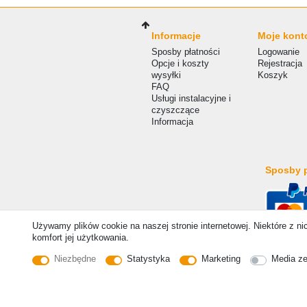
Informacje
Moje kont
Sposby płatności
Logowanie
Opcje i koszty
Rejestracja
wysyłki
Koszyk
FAQ
Usługi instalacyjne i
czyszczące
Informacja
Sposby p
Używamy plików cookie na naszej stronie internetowej. Niektóre z n
komfort jej użytkowania.
© Copyright 2026 | Wszelkie prawa zastrzezone. -
Niezbędne
Statystyka
Marketing
Media z
Kontakt