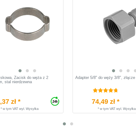
skowa, Zacisk do węża z 2
Adapter 5/8" do węży 3/8", złącze
, stal nierdzewna
,37 zł *
74,49 zł *
*
w tym VAT
wyl.
Wysylka
*
w tym VAT
wyl.
Wysylka