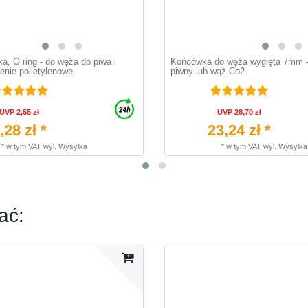
a, O ring - do węża do piwa i
Końcówka do węża wygięta 7mm -
enie polietylenowe
piwny lub wąż Co2
UVP 2,55 zł
UVP 28,70 zł
,28 zł *
23,24 zł *
*
w tym VAT
wyl.
Wysylka
*
w tym VAT
wyl.
Wysylka
ać: