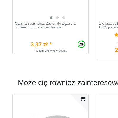
Opaska zaciskowa, Zacisk do węża z 2
1 x Uszczelk
uchami, 7mm, stal nierdzewna
CO2, pierści
3,37 zł *
2
*
w tym VAT
wyl.
Wysylka
Może cię również zainteresow