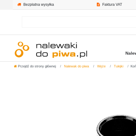
Bezpłatna wysyłka
Faktura VAT
Nale
Przejdź do strony głównej
Nalewak do piwa
Węże
Tulejki
Koń