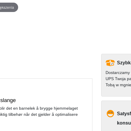
iększenia
Szybk
Dostarczamy 
UPS Twoja pa
Tobą w mgnie
 slange
blir det en barnelek å brygge hjemmelaget
Satysf
viktig tilbehør når det gjelder å optimalisere
konsu