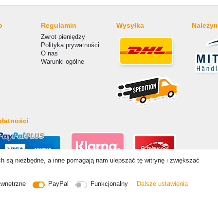
o
Regulamin
Wysyłka
Należym
Zwrot pieniędzy
Polityka prywatności
O nas
Warunki ogólne
łatności
ich są niezbędne, a inne pomagają nam ulepszać tę witrynę i zwiększać
 Ceny zawierają ustawę 19% VAT Ceny podstawowe zobacz szczegóły artykułu | * Dotyczy dostaw do Po
ewnętrzne
PayPal
Funkcjonalny
Dalsze ustawienia