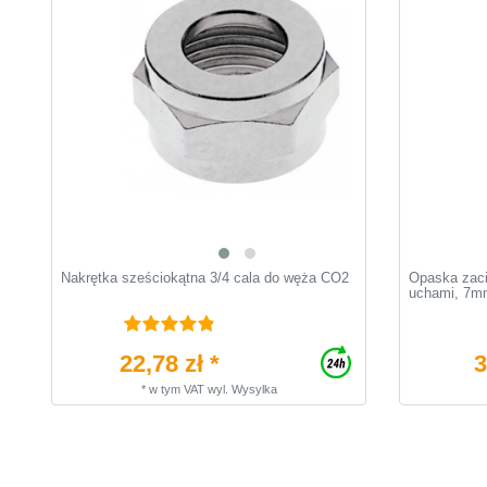
Nakrętka sześciokątna 3/4 cala do węża CO2
Opaska zaci
uchami, 7mm
22,78 zł *
3
*
w tym VAT
wyl.
Wysylka