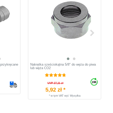
 przykręcane
Nakrętka sześciokątna 5/8" do węża do piwa
W
lub węża CO2
ż
UVP 27,11 zł
5,92 zł *
*
w tym VAT
wyl.
Wysylka