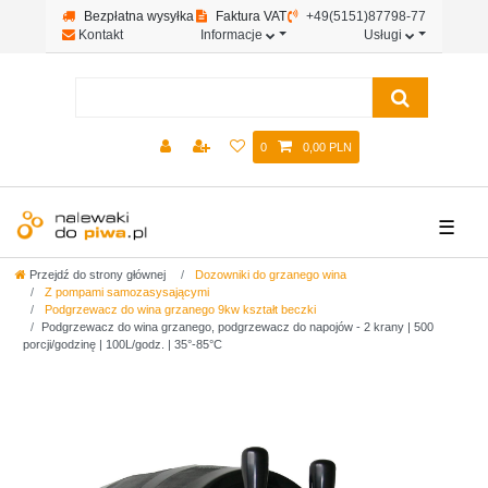
Bezpłatna wysyłka
Faktura VAT
+49(5151)87798-77
Kontakt
Informacje
Usługi
0
0,00 PLN
☰
Przejdź do strony głównej
Dozowniki do grzanego wina
Z pompami samozasysającymi
Podgrzewacz do wina grzanego 9kw kształt beczki
Podgrzewacz do wina grzanego, podgrzewacz do napojów - 2 krany | 500
porcji/godzinę | 100L/godz. | 35°-85°C