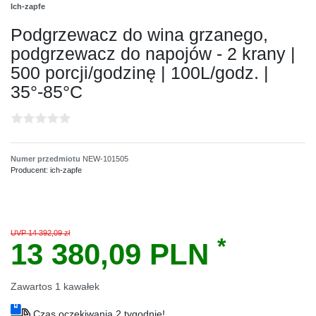
Ich-zapfe
Podgrzewacz do wina grzanego,
podgrzewacz do napojów - 2 krany |
500 porcji/godzinę | 100L/godz. |
35°-85°C
Numer przedmiotu
NEW-101505
Producent:
ich-zapfe
UVP 14 392,09 zł
*
13 380,09 PLN
Zawartos
1
kawałek
Czas oczekiwania 2 tygodnie!