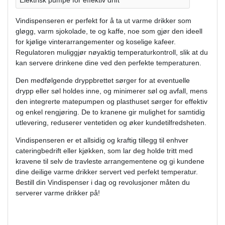
Elektrisk pumpe for effektiv drift
Vindispenseren er perfekt for å ta ut varme drikker som
gløgg, varm sjokolade, te og kaffe, noe som gjør den ideell
for kjølige vinterarrangementer og koselige kafeer.
Regulatoren muliggjør nøyaktig temperaturkontroll, slik at du
kan servere drinkene dine ved den perfekte temperaturen.
Den medfølgende dryppbrettet sørger for at eventuelle
drypp eller søl holdes inne, og minimerer søl og avfall, mens
den integrerte matepumpen og plasthuset sørger for effektiv
og enkel rengjøring. De to kranene gir mulighet for samtidig
utlevering, reduserer ventetiden og øker kundetilfredsheten.
Vindispenseren er et allsidig og kraftig tillegg til enhver
cateringbedrift eller kjøkken, som lar deg holde tritt med
kravene til selv de travleste arrangementene og gi kundene
dine deilige varme drikker servert ved perfekt temperatur.
Bestill din Vindispenser i dag og revolusjoner måten du
serverer varme drikker på!