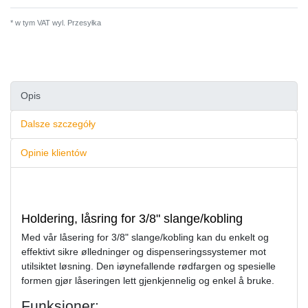
* w tym VAT wyl.
Przesyłka
Opis
Dalsze szczegóły
Opinie klientów
Holdering, låsring for 3/8" slange/kobling
Med vår låsering for 3/8" slange/kobling kan du enkelt og
effektivt sikre ølledninger og dispenseringssystemer mot
utilsiktet løsning. Den iøynefallende rødfargen og spesielle
formen gjør låseringen lett gjenkjennelig og enkel å bruke.
Funksjoner: