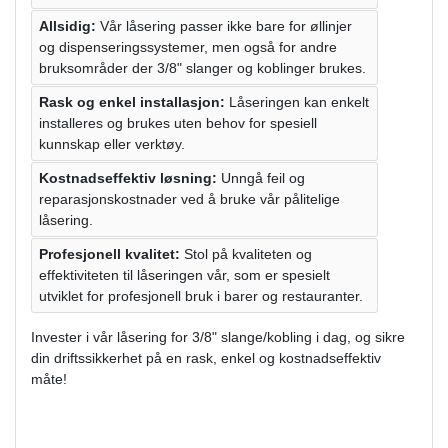
Allsidig:
Vår låsering passer ikke bare for øllinjer
og dispenseringssystemer, men også for andre
bruksområder der 3/8" slanger og koblinger brukes.
Rask og enkel installasjon:
Låseringen kan enkelt
installeres og brukes uten behov for spesiell
kunnskap eller verktøy.
Kostnadseffektiv løsning:
Unngå feil og
reparasjonskostnader ved å bruke vår pålitelige
låsering.
Profesjonell kvalitet:
Stol på kvaliteten og
effektiviteten til låseringen vår, som er spesielt
utviklet for profesjonell bruk i barer og restauranter.
Invester i vår låsering for 3/8" slange/kobling i dag, og sikre
din driftssikkerhet på en rask, enkel og kostnadseffektiv
måte!