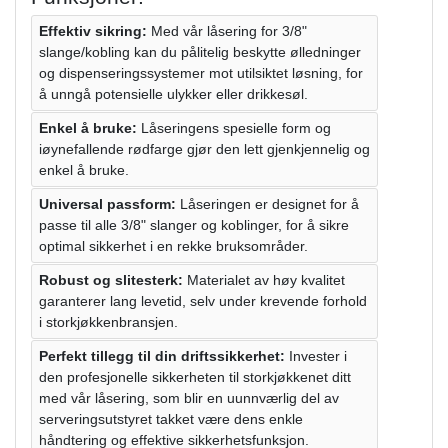
Effektiv sikring:
Med vår låsering for 3/8"
slange/kobling kan du pålitelig beskytte ølledninger
og dispenseringssystemer mot utilsiktet løsning, for
å unngå potensielle ulykker eller drikkesøl.
Enkel å bruke:
Låseringens spesielle form og
iøynefallende rødfarge gjør den lett gjenkjennelig og
enkel å bruke.
Universal passform:
Låseringen er designet for å
passe til alle 3/8" slanger og koblinger, for å sikre
optimal sikkerhet i en rekke bruksområder.
Robust og slitesterk:
Materialet av høy kvalitet
garanterer lang levetid, selv under krevende forhold
i storkjøkkenbransjen.
Perfekt tillegg til din driftssikkerhet:
Invester i
den profesjonelle sikkerheten til storkjøkkenet ditt
med vår låsering, som blir en uunnværlig del av
serveringsutstyret takket være dens enkle
håndtering og effektive sikkerhetsfunksjon.