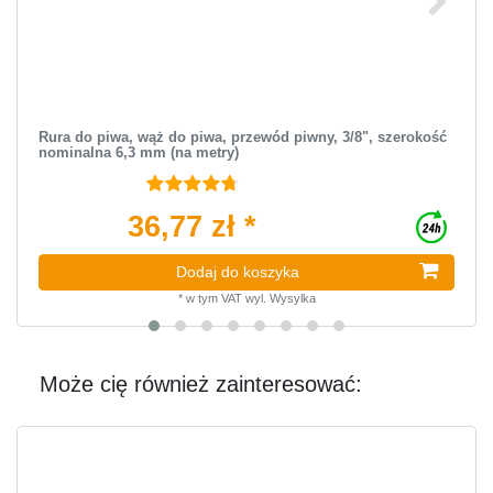
Rura do piwa, wąż do piwa, przewód piwny, 3/8", szerokość
nominalna 6,3 mm (na metry)
36,77 zł *
Dodaj do koszyka
*
w tym VAT
wyl.
Wysylka
Może cię również zainteresować: