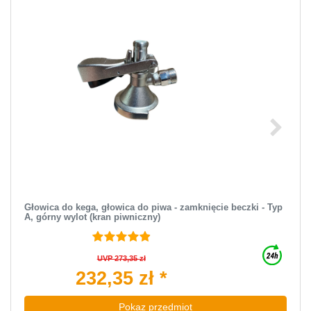
Głowica do kega, głowica do piwa - zamknięcie beczki - Typ
A, górny wylot (kran piwniczny)
UVP 273,35 zł
232,35 zł *
Pokaz przedmiot