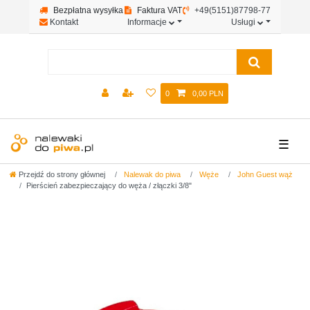
Bezpłatna wysyłka
Faktura VAT
+49(5151)87798-77
Kontakt
Informacje
Usługi
0
0,00 PLN
☰
Przejdź do strony głównej
Nalewak do piwa
Węże
John Guest wąż
Pierścień zabezpieczający do węża / złączki 3/8"