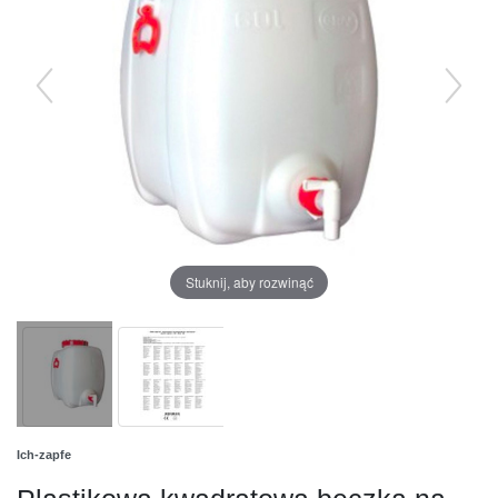
Stuknij, aby rozwinąć
Ich-zapfe