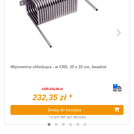
Wężownica chłodząca - w CNS, 10 x 10 cm, kwadrat
UVP 241,46 zł
232,35 zł *
Dodaj do koszyka
*
w tym VAT
wyl.
Wysylka