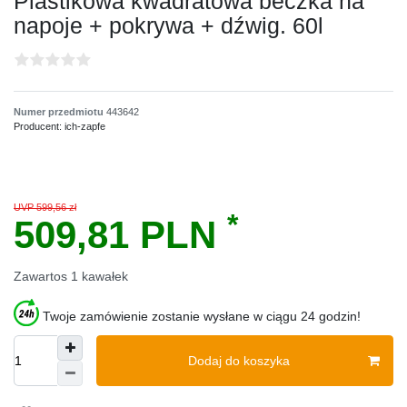
Plastikowa kwadratowa beczka na
napoje + pokrywa + dźwig. 60l
Numer przedmiotu
443642
Producent:
ich-zapfe
UVP 599,56 zł
*
509,81 PLN
Zawartos
1
kawałek
Twoje zamówienie zostanie wysłane w ciągu 24 godzin!
Dodaj do koszyka